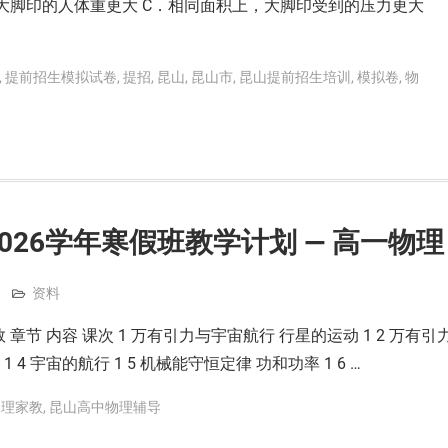
．大脚印的人体重更大 C．相同面积上，大脚印受到的压力更大
,
提前招生模拟试卷
,
提招
,
昆山
,
昆山市
,
昆山提前招生培训
,
模拟卷
,
物
2026学年寒假班教学计划 — 高一物理
资料
章节 内容 课次 1 万有引力与宇宙航行 行星的运动 1 2 万有引
1 4 宇宙的航行 1 5 机械能守恒定律 功和功率 1 6 …
物理家教
,
昆山高中物理辅导