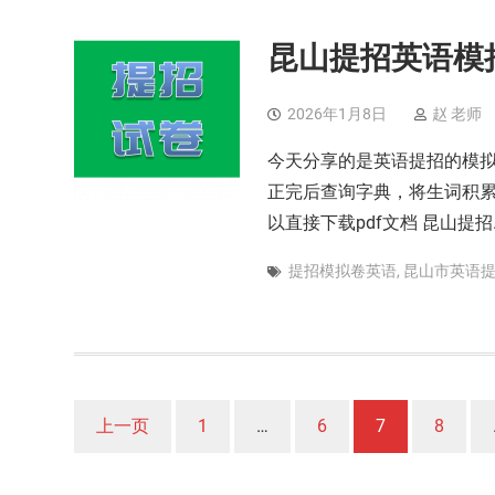
昆山提招英语模
2026年1月8日
赵 老师
今天分享的是英语提招的模
正完后查询字典，将生词积累
以直接下载pdf文档 昆山提招
提招模拟卷英语
,
昆山市英语
文
上一页
1
…
6
7
8
章