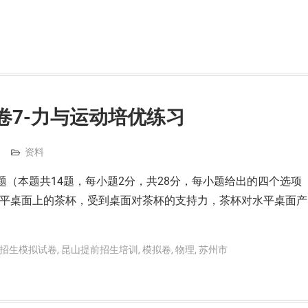
卷7-力与运动培优练习
资料
题（本题共14题，每小题2分，共28分，每小题给出的四个选项
水平桌面上的茶杯，受到桌面对茶杯的支持力，茶杯对水平桌面产
招生模拟试卷
,
昆山提前招生培训
,
模拟卷
,
物理
,
苏州市