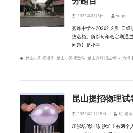
分题目
2026年3月3日
yogor
秀峰中学在2026年2月1
拔名额。所以每年会定期通过
问题】是小学…
昆山小升初培训
,
昆山小升初数学
,
昆山秀峰招生考试
,
秀峰
昆山提招物理试
2026年1月28日
马, 老师
压强培优训练 沙滩上有两