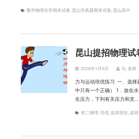
数学物理化学期末试卷
,
昆山市真题期末试卷
,
昆山高中
昆山提招物理试
2026年1月9日
马, 老师
力与运动培优练习 一、选择
中只有一个正确） 1．放在
生压力，下列有关压力和支…
初二物理
,
培优
,
提前招生
,
提前