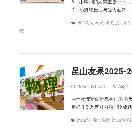
A．小脚印的人体重更小 B
D．小脚印压力与受力面积…
初二物理
,
友果
,
培优
,
提前招生
理
昆山友果2025-
2026年1月15日
yogor
高一物理寒假班教学计划 序数 
定律 1 3 万有引力的理论成就 
昆山高中物理培训
,
昆山高中