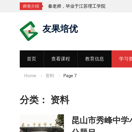
孟老师，毕业于湖北中医药大学
师资介绍
Skip
友果培优
to
content
首页
查看课程
教育信息
学习
Home
资料
Page 7
分类：
资料
昆山市秀峰中学小