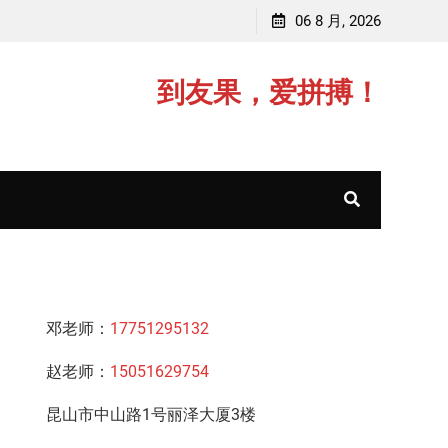
赵老师，毕业于中国矿业大学(211)
06 8 月, 2026
邓老
到友果，爱拼搏！
邓老师：
17751295132
赵老师：
15051629754
昆山市中山路1号丽泽大厦3楼