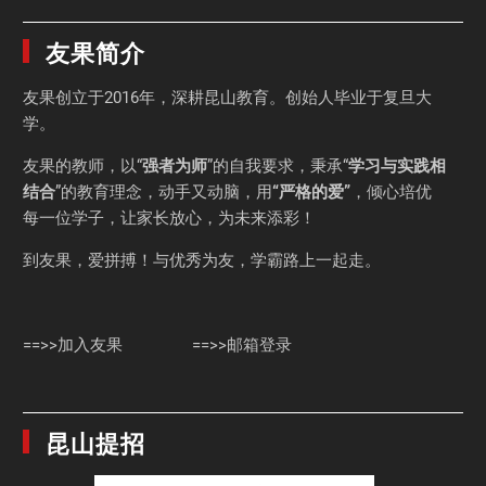
友果简介
友果
创立于2016年，深耕昆山教育。创始人毕业于
复旦大
学
。
友果的教师，以“
强者为师
”的自我要求，秉承“
学习与实践相
结合
”的教育理念，动手又动脑，用
“严格的爱”
，倾心培优
每一位学子，让家长放心，为未来添彩！
到友果，爱拼搏！与优秀为友，学霸路上一起走。
==>>加入友果
==>>邮箱登录
昆山提招