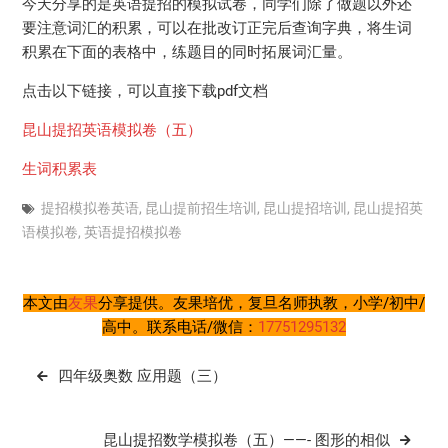
今天分享的是英语提招的模拟试卷，同学们除了做题以外还
要注意词汇的积累，可以在批改订正完后查询字典，将生词
积累在下面的表格中，练题目的同时拓展词汇量。
点击以下链接，可以直接下载pdf文档
昆山提招英语模拟卷（五）
生词积累表
提招模拟卷英语
,
昆山提前招生培训
,
昆山提招培训
,
昆山提招英
语模拟卷
,
英语提招模拟卷
本文由
友果
分享提供。友果培优，复旦名师执教，小学/初中/
高中。联系电话/微信：
17751295132
文
四年级奥数 应用题（三）
章
导
昆山提招数学模拟卷（五）——- 图形的相似