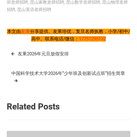
班老师招聘
,
昆山家教老师招聘
,
昆山数学老师招聘
,
昆山物理老师
招聘
,
昆山英语老师招聘
本文由
友果
分享提供。友果培优，复旦名师执教，小学/初中/
高中。联系电话/微信：
17751295132
文
友果2026年元旦放假安排
章
导
中国科学技术大学2026年“少年班及创新试点班”招生简章
航
Related Posts