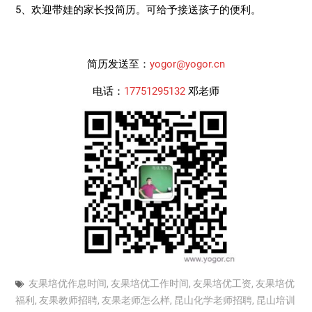
5、欢迎带娃的家长投简历。可给予接送孩子的便利。
简历发送至：
yogor@yogor.cn
电话：
17751295132
邓老师
友果培优作息时间
,
友果培优工作时间
,
友果培优工资
,
友果培优
福利
,
友果教师招聘
,
友果老师怎么样
,
昆山化学老师招聘
,
昆山培训