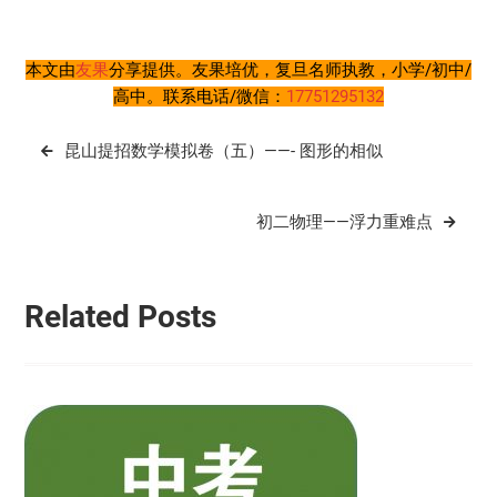
本文由
友果
分享提供。友果培优，复旦名师执教，小学/初中/
高中。联系电话/微信：
17751295132
文
昆山提招数学模拟卷（五）——- 图形的相似
章
导
初二物理——浮力重难点
航
Related Posts