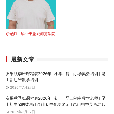
顾老师，毕业于盐城师范学院
最新文章
友果秋季班课程表2026年 | 小学 | 昆山小学奥数培训 | 昆
山新思维数学培训
2026年7月27日
友果秋季班课程表2026年 | 初一 | 昆山初中数学老师 | 昆
山初中物理老师 | 昆山初中化学老师 | 昆山初中英语老师
2026年7月27日