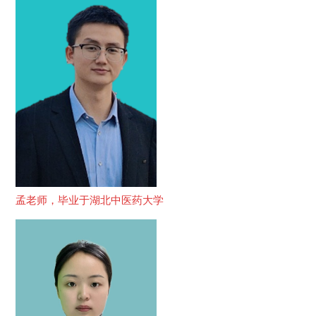
孟老师，毕业于湖北中医药大学