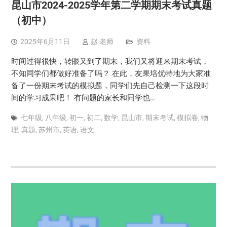
昆山市2024-2025学年第二学期期末考试真题
（初中）
2025年6月11日
赵 老师
资料
时间过得很快，转眼又到了期末，我们又将迎来期末考试，
不知同学们都做好准备了吗？ 在此，友果培优特地为大家准
备了一份期末考试的模拟题，同学们先自己检测一下这段时
间的学习成果吧！ 有问题的家长和同学也…
七年级
,
八年级
,
初一
,
初二
,
数学
,
昆山市
,
期末考试
,
模拟卷
,
物
理
,
真题
,
苏州市
,
英语
,
语文