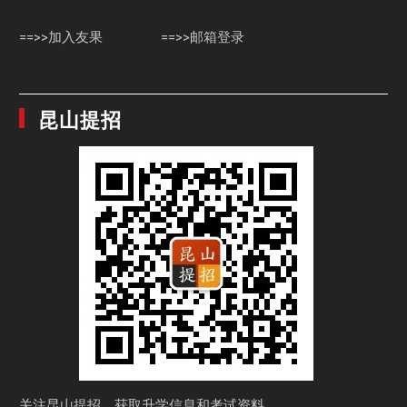
==>>加入友果
==>>邮箱登录
昆山提招
关注昆山提招，获取
升学信息和考试资料