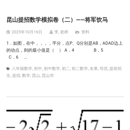
昆山提招数学模拟卷（二）——将军饮马
2025年10月16日
李, 老师
资料
1．如图，在中，，，，平分，点P、Q分别是AB，ADAD边上
的动点，则的最小值是（ ） A．4 B．5
C．6 …
八年级数学
,
初中
,
初中数学
,
初二
,
初二数学
,
友果
,
培优
,
提前招
生
,
提招
,
数学
,
昆山
,
昆山市