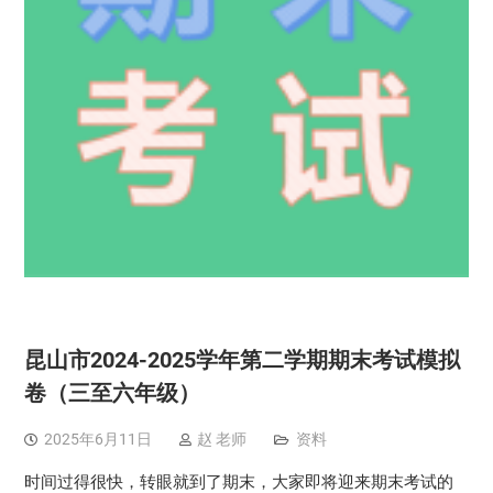
昆山市2024-2025学年第二学期期末考试模拟
卷（三至六年级）
2025年6月11日
赵 老师
资料
时间过得很快，转眼就到了期末，大家即将迎来期末考试的