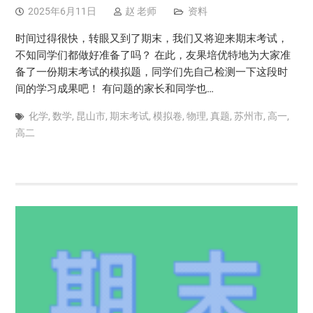
2025年6月11日
赵 老师
资料
时间过得很快，转眼又到了期末，我们又将迎来期末考试，
不知同学们都做好准备了吗？ 在此，友果培优特地为大家准
备了一份期末考试的模拟题，同学们先自己检测一下这段时
间的学习成果吧！ 有问题的家长和同学也…
化学
,
数学
,
昆山市
,
期末考试
,
模拟卷
,
物理
,
真题
,
苏州市
,
高一
,
高二