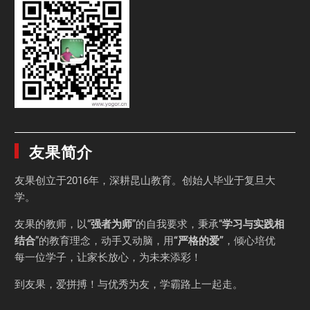
友果简介
友果
创立于2016年，深耕昆山教育。创始人毕业于
复旦大
学
。
友果的教师，以“
强者为师
”的自我要求，秉承“
学习与实践相
结合
”的教育理念，动手又动脑，用
“严格的爱”
，倾心培优
每一位学子，让家长放心，为未来添彩！
到友果，爱拼搏！与优秀为友，学霸路上一起走。