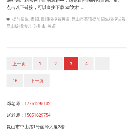
课外词汇积累在下面的表格中，练题目的同时拓展词汇量。
点击以下链接，可以直接下载pdf文档 …
提前招生
,
提招
,
提招模拟卷英语
,
昆山市英语提前招生模拟试卷
,
昆山提招培训
,
苏州市
,
英语
文
上一页
1
2
3
4
…
章
分
16
下一页
页
邓老师：
17751295132
赵老师：
15051629754
昆山市中山路1号丽泽大厦3楼