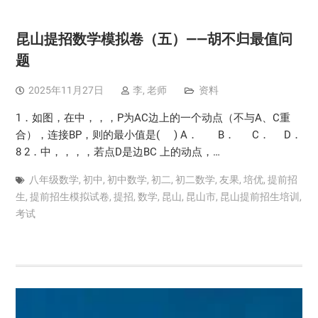
昆山提招数学模拟卷（五）——胡不归最值问
题
2025年11月27日
李, 老师
资料
1．如图，在中，，，P为AC边上的一个动点（不与A、C重
合），连接BP，则的最小值是( ) A． B． C． D．
8 2．中，，，，若点D是边BC 上的动点，…
八年级数学
,
初中
,
初中数学
,
初二
,
初二数学
,
友果
,
培优
,
提前招
生
,
提前招生模拟试卷
,
提招
,
数学
,
昆山
,
昆山市
,
昆山提前招生培训
,
考试