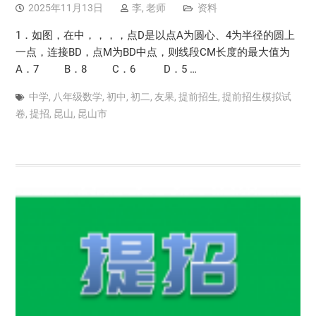
2025年11月13日
李, 老师
资料
1．如图，在中，，，，点D是以点A为圆心、4为半径的圆上
一点，连接BD，点M为BD中点，则线段CM长度的最大值为
A．7 B．8 C．6 D．5 …
中学
,
八年级数学
,
初中
,
初二
,
友果
,
提前招生
,
提前招生模拟试
卷
,
提招
,
昆山
,
昆山市