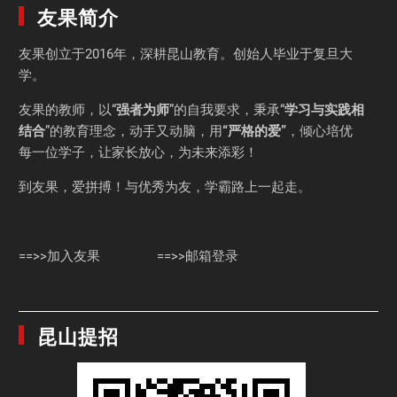
友果简介
友果
创立于2016年，深耕昆山教育。创始人毕业于
复旦大
学
。
友果的教师，以“
强者为师
”的自我要求，秉承“
学习与实践相
结合
”的教育理念，动手又动脑，用
“严格的爱”
，倾心培优
每一位学子，让家长放心，为未来添彩！
到友果，爱拼搏！与优秀为友，学霸路上一起走。
==>>加入友果
==>>邮箱登录
昆山提招