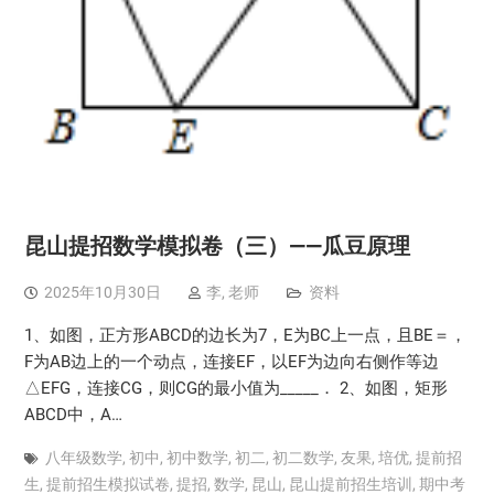
昆山提招数学模拟卷（三）——瓜豆原理
2025年10月30日
李, 老师
资料
1、如图，正方形ABCD的边长为7，E为BC上一点，且BE＝，
F为AB边上的一个动点，连接EF，以EF为边向右侧作等边
△EFG，连接CG，则CG的最小值为_____． 2、如图，矩形
ABCD中，A…
八年级数学
,
初中
,
初中数学
,
初二
,
初二数学
,
友果
,
培优
,
提前招
生
,
提前招生模拟试卷
,
提招
,
数学
,
昆山
,
昆山提前招生培训
,
期中考