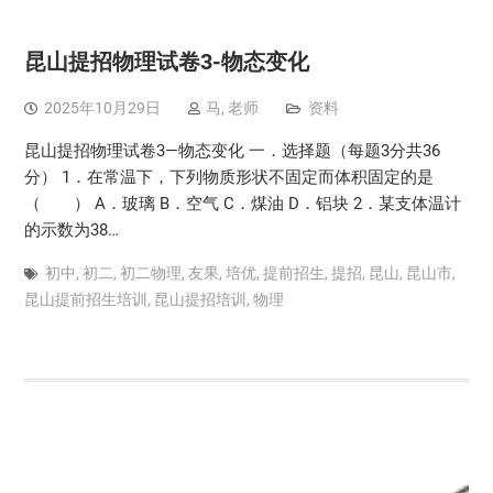
昆山提招物理试卷3-物态变化
2025年10月29日
马, 老师
资料
昆山提招物理试卷3—物态变化 一．选择题（每题3分共36
分） 1．在常温下，下列物质形状不固定而体积固定的是
（ ） A．玻璃 B．空气 C．煤油 D．铝块 2．某支体温计
的示数为38…
初中
,
初二
,
初二物理
,
友果
,
培优
,
提前招生
,
提招
,
昆山
,
昆山市
,
昆山提前招生培训
,
昆山提招培训
,
物理