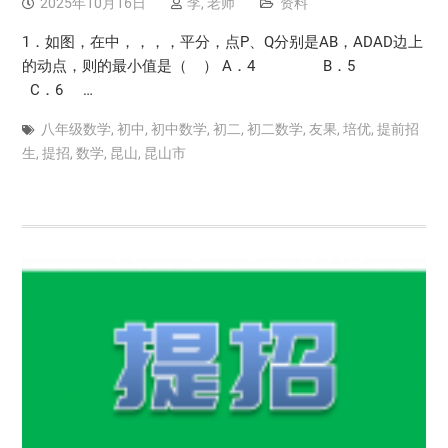
2025年10月16日
李, 老师
资料
1．如图，在中，，，，平分，点P、Q分别是AB，ADAD边上
的动点，则的最小值是（ ） A．4 B．5
C．6 …
八年级数学
,
初中
,
初中数学
,
初二
,
初二数学
,
友果
,
培优
,
提前招
生
,
提招
,
数学
,
昆山
,
昆山市