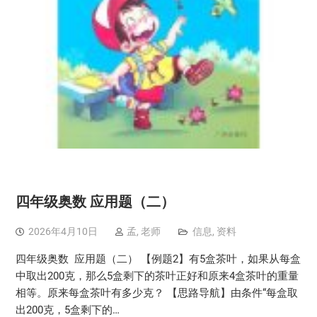
四年级奥数 应用题（二）
2026年4月10日
孟, 老师
信息
,
资料
四年级奥数 应用题（二） 【例题2】有5盒茶叶，如果从每盒
中取出200克，那么5盒剩下的茶叶正好和原来4盒茶叶的重量
相等。原来每盒茶叶有多少克？ 【思路导航】由条件“每盒取
出200克，5盒剩下的…