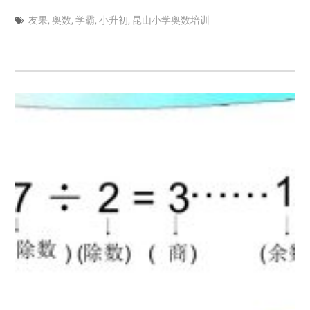
友果
,
奥数
,
学霸
,
小升初
,
昆山小学奥数培训