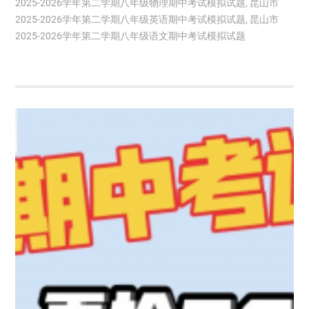
2025-2026学年第二学期八年级物理期中考试模拟试题
,
昆山市
2025-2026学年第二学期八年级英语期中考试模拟试题
,
昆山市
2025-2026学年第二学期八年级语文期中考试模拟试题