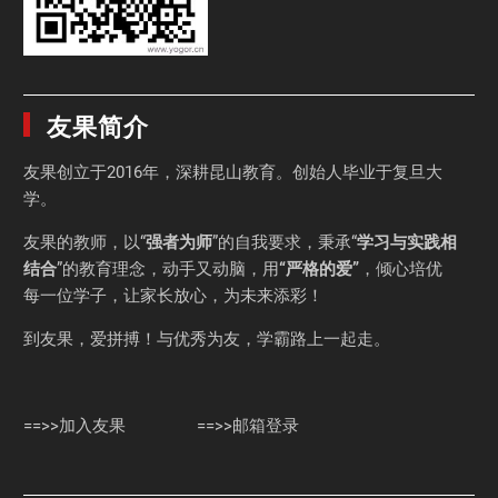
友果简介
友果
创立于2016年，深耕昆山教育。创始人毕业于
复旦大
学
。
友果的教师，以“
强者为师
”的自我要求，秉承“
学习与实践相
结合
”的教育理念，动手又动脑，用
“严格的爱”
，倾心培优
每一位学子，让家长放心，为未来添彩！
到友果，爱拼搏！与优秀为友，学霸路上一起走。
==>>加入友果
==>>邮箱登录