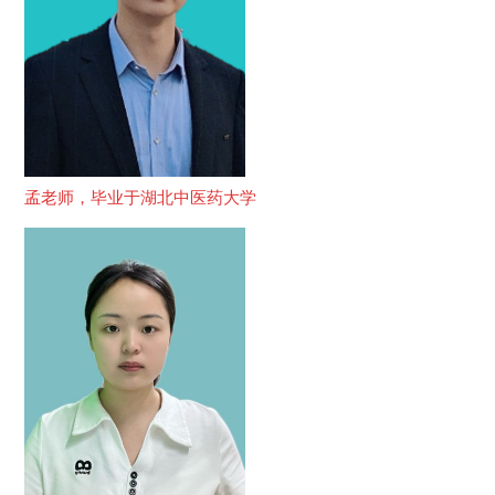
孟老师，毕业于湖北中医药大学