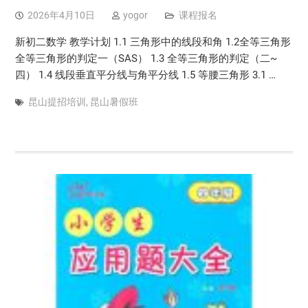
2026年4月10日
yogor
课程报名
新初二数学 教学计划 1.1 三角形中的线段和角 1.2全等三角形
全等三角形的判定一（SAS） 1.3 全等三角形的判定（二~
四） 1.4 线段垂直平分线与角平分线 1.5 等腰三角形 3.1 …
昆山提招培训
,
昆山暑假班