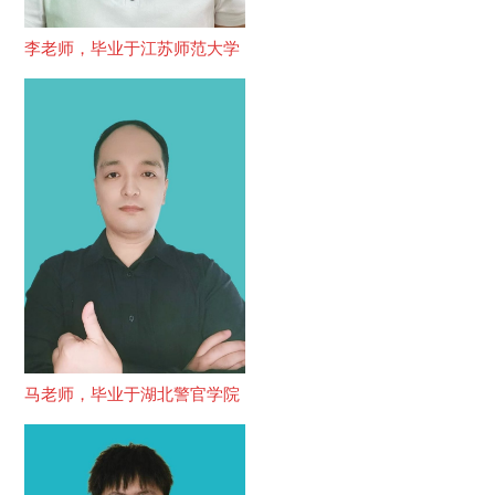
李老师，毕业于江苏师范大学
马老师，毕业于湖北警官学院