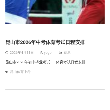
昆山市2026年中考体育考试日程安排
2026年4月11日
yogor
信息
昆山市2026年初中毕业考试——体育考试日程安排
昆山体育中考