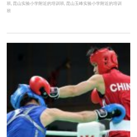
班
,
昆山实验小学附近的培训班
,
昆山玉峰实验小学附近的培训
班