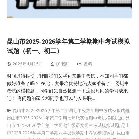
昆山市2025-2026学年第二学期期中考试模拟
试题（初一、初二）
2026年4月15日
赵 老师
资料
时间过得很快，转眼我们又将迎来期中考试，不知同学们都
做好准备了吗？ 在此，友果培优特地为大家准备了一份期中
考试的模拟题，同学们先自己检测一下这段时间的学习成果
吧！ 有问题的家长和同学也可以与友果联…
昆山市2025-2026学年第二学期七年级数学期中考试模拟试题
,
昆山市2025-2026学年第二学期七年级英语期中考试模拟试题
,
昆
山市2025-2026学年第二学期七年级语文期中考试模拟试题
,
昆山
市2025-2026学年第二学期八年级数学期中考试模拟试题
,
昆山市