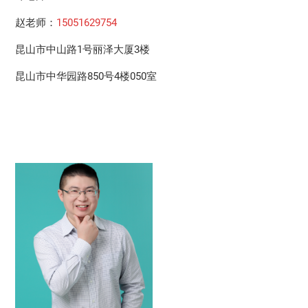
赵老师：
15051629754
昆山市中山路1号丽泽大厦3楼
昆山市中华园路850号4楼050室