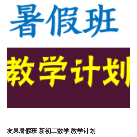
友果暑假班 新初二数学 教学计划