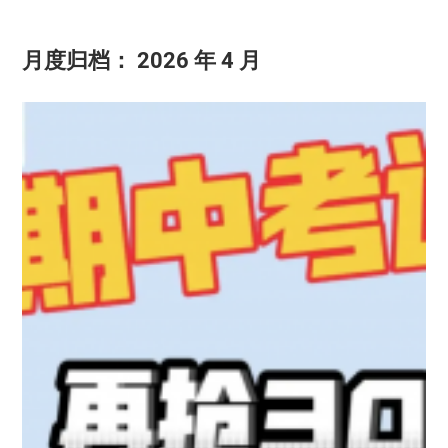
月度归档：
2026 年 4 月