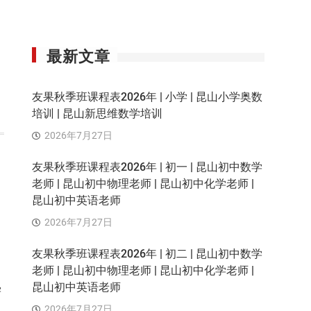
最新文章
友果秋季班课程表2026年 | 小学 | 昆山小学奥数
培训 | 昆山新思维数学培训
2026年7月27日
友果秋季班课程表2026年 | 初一 | 昆山初中数学
老师 | 昆山初中物理老师 | 昆山初中化学老师 |
昆山初中英语老师
2026年7月27日
友果秋季班课程表2026年 | 初二 | 昆山初中数学
老师 | 昆山初中物理老师 | 昆山初中化学老师 |
昆山初中英语老师
学
2026年7月27日