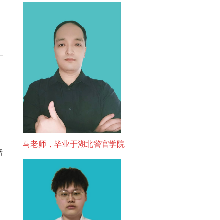
马老师，毕业于湖北警官学院
培
！