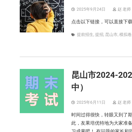
2025年9月24日
赵 老师
点击以下链接，可以直接下载
提前招生
,
提招
,
昆山市
,
模拟卷
昆山市2024-
中）
2025年6月11日
赵 老师
时间过得很快，转眼又到了期
此，友果培优特地为大家准
习成果吧！ 有问题的家长和