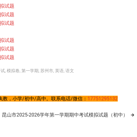
模拟试题
模拟试题
模拟试题
模拟试题
模拟试题
模拟试题
考试
,
模拟卷
,
第一学期
,
苏州市
,
英语
,
语文
教，小学/初中/高中。联系电话/微信：
17751295132
昆山市2025-2026学年第一学期期中考试模拟试题（初中）