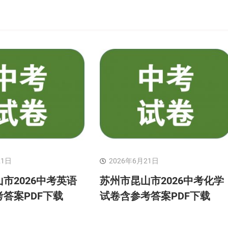
21日
2026年6月21日
市2026中考英语
苏州市昆山市2026中考化学
答案PDF下载
试卷含参考答案PDF下载