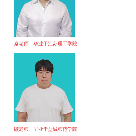
秦老师，毕业于江苏理工学院
顾老师，毕业于盐城师范学院