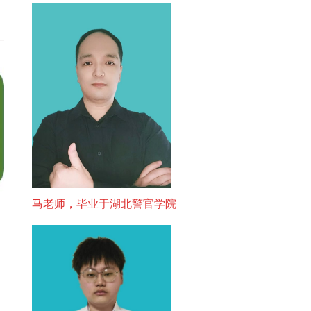
马老师，毕业于湖北警官学院