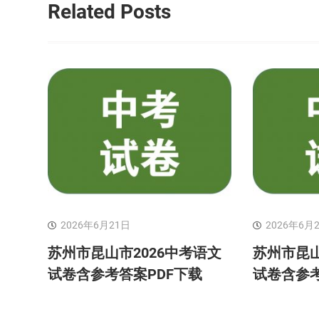
导
Related Posts
航
2026年6月21日
2026年6月
苏州市昆山市2026中考语文
苏州市昆山
试卷含参考答案PDF下载
试卷含参考