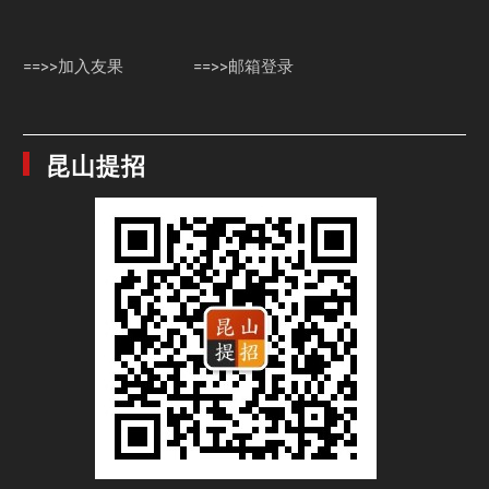
==>>加入友果
==>>邮箱登录
昆山提招