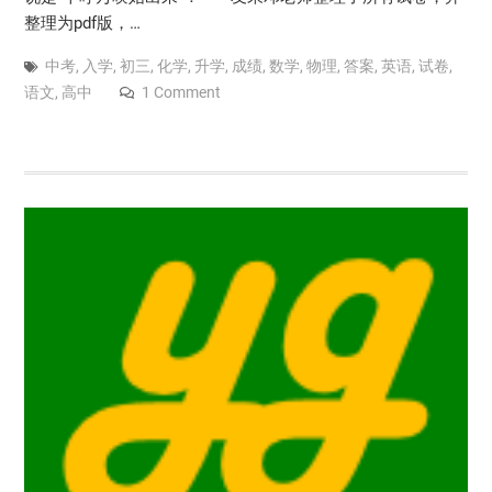
整理为pdf版，…
中考
,
入学
,
初三
,
化学
,
升学
,
成绩
,
数学
,
物理
,
答案
,
英语
,
试卷
,
语文
,
高中
1 Comment