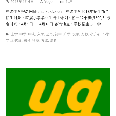
2018年4月4日
Yogor
信息
秀峰中学报名网址：zs.ksxfzx.cn 秀峰中学2018年招生简章
招生对象：应届小学毕业生招生计划：初一12个班级600人 报
名时间：4月5日——4月18日 咨询地点：学校招生办（学…
上学
,
中学
,
中考
,
入学
,
公办
,
初中
,
升学
,
友果
,
奥数
,
小升初
,
小学
,
昆山
,
秀峰
,
积分
,
答案
,
考试
,
试卷