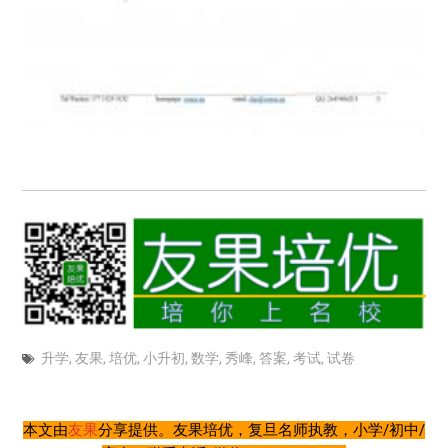
升学
,
友果
,
培优
,
小升初
,
数学
,
秀峰
,
答案
,
考试
,
试卷
本文由
友果
分享提供。友果培优，复旦名师执教，小学/初中/