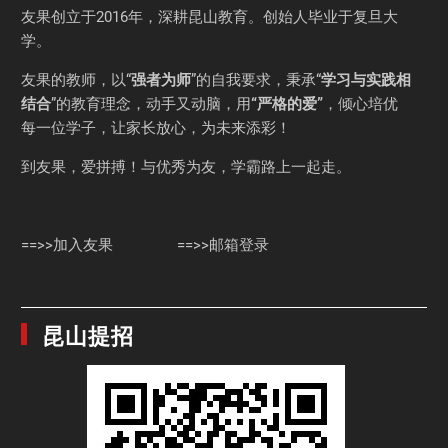
友果
创立于2016年，深耕昆山教育。创始人毕业于
复旦大
学
。
友果的教师，以“
强者为师
”的自我要求，秉承“
学习与实践相
结合
”的教育理念，动手又动脑，用
“严格的爱”
，倾心培优
每一位学子，让家长放心，为未来添彩！
到友果，爱拼搏！与优秀为友，学霸路上一起走。
==>>加入友果
==>>邮箱登录
昆山提招