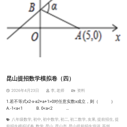
昆山提招数学模拟卷（四）
2026年4月23日
李, 老师
资料
1.若不等式x2-x-a2+a+1>0对任意实数x成立，则（ ）
A.-1<a<1 B. 0<a<2 …
八年级数学
,
初中
,
初中数学
,
初二
,
初二数学
,
友果
,
提前招生
,
提
前招生模拟试卷
,
数学
,
昆山
,
昆山市
,
昆山提前招生培训
,
苏州