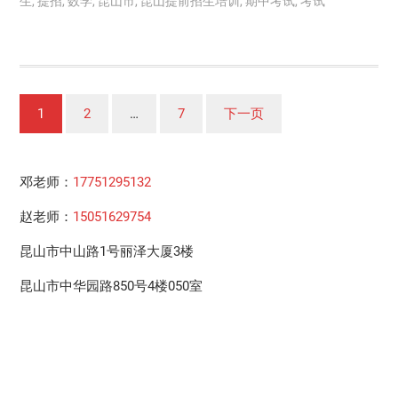
生
,
提招
,
数学
,
昆山市
,
昆山提前招生培训
,
期中考试
,
考试
文
1
2
…
7
下一页
章
分
邓老师：
17751295132
页
赵老师：
15051629754
昆山市中山路1号丽泽大厦3楼
昆山市中华园路850号4楼050室