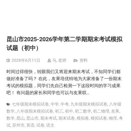
昆山市2025-2026学年第二学期期末考试模拟
试题（初中）
2026年6月11日
马, 老师
资料
时间过得很快，转眼我们又将迎来期末考试，不知同学们都
做好准备了吗？ 在此，友果培优特地为大家准备了一份期末
考试的模拟题，同学们先自己检测一下这段时间的学习成果
吧！ 有问题的家长和同学也可以与友果联…
七年级期末模拟试卷
,
中学
,
中考
,
九年级期末模拟试卷
,
八年级
数学
,
八年级期末模拟试卷
,
初三
,
初中
,
初二数学
,
初二物理
,
友果
,
数学
,
昆山
,
昆山市
,
期末考试
,
期末试卷
,
模拟卷
,
模拟试卷
,
物理
,
考
试
,
苏州市
,
英语
,
试卷
,
语文