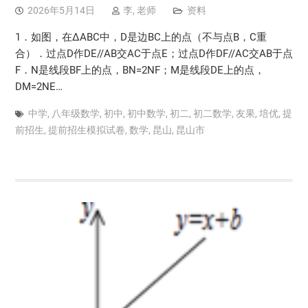
2026年5月14日
李, 老师
资料
1．如图，在ΔABC中，D是边BC上的点（不与点B，C重
合）．过点D作DE//AB交AC于点E；过点D作DF//AC交AB于点
F．N是线段BF上的点，BN=2NF；M是线段DE上的点，
DM=2NE…
中学
,
八年级数学
,
初中
,
初中数学
,
初二
,
初二数学
,
友果
,
培优
,
提
前招生
,
提前招生模拟试卷
,
数学
,
昆山
,
昆山市