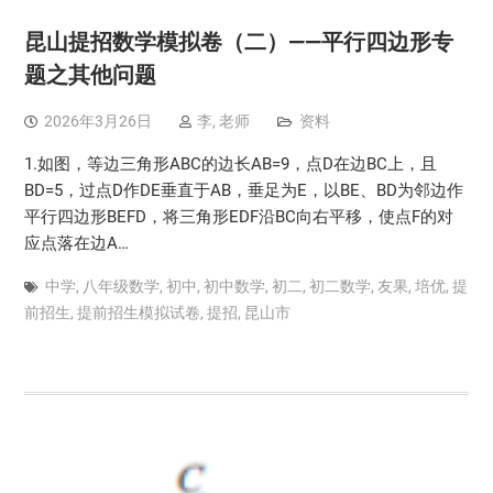
昆山提招数学模拟卷（二）——平行四边形专
题之其他问题
2026年3月26日
李, 老师
资料
1.如图，等边三角形ABC的边长AB=9，点D在边BC上，且
BD=5，过点D作DE垂直于AB，垂足为E，以BE、BD为邻边作
平行四边形BEFD，将三角形EDF沿BC向右平移，使点F的对
应点落在边A…
中学
,
八年级数学
,
初中
,
初中数学
,
初二
,
初二数学
,
友果
,
培优
,
提
前招生
,
提前招生模拟试卷
,
提招
,
昆山市