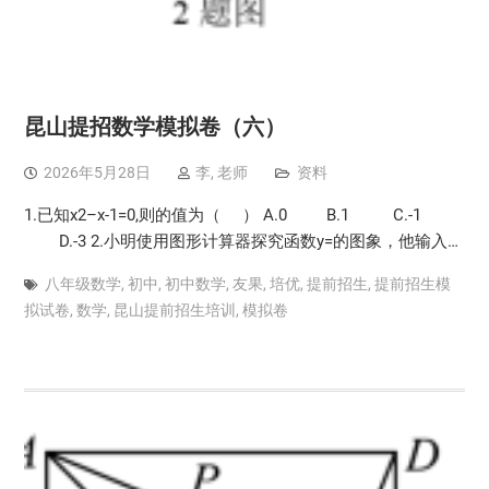
昆山提招数学模拟卷（六）
2026年5月28日
李, 老师
资料
1.已知x2–x-1=0,则的值为（ ） A.0 B.1 C.-1
D.-3 2.小明使用图形计算器探究函数y=的图象，他输入…
八年级数学
,
初中
,
初中数学
,
友果
,
培优
,
提前招生
,
提前招生模
拟试卷
,
数学
,
昆山提前招生培训
,
模拟卷