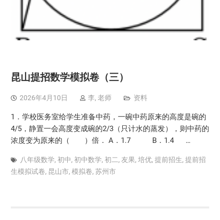
昆山提招数学模拟卷（三）
2026年4月10日
李, 老师
资料
1．学校医务室给学生准备中药，一碗中药原来的高度是碗的
4/5，静置一会高度变成碗的2/3（只计水的蒸发），则中药的
浓度变为原来的（ ）倍． A．1.7 B．1.4 …
八年级数学
,
初中
,
初中数学
,
初二
,
友果
,
培优
,
提前招生
,
提前招
生模拟试卷
,
昆山市
,
模拟卷
,
苏州市