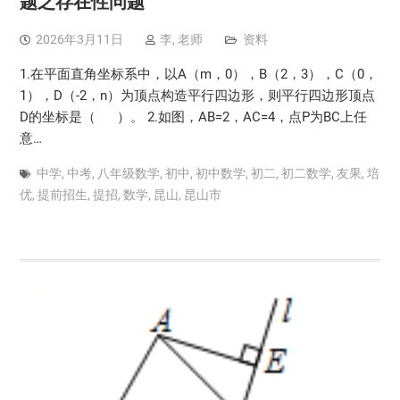
题之存在性问题
2026年3月11日
李, 老师
资料
1.在平面直角坐标系中，以A（m，0），B（2，3），C（0，
1），D（-2，n）为顶点构造平行四边形，则平行四边形顶点
D的坐标是（ ）。 2.如图，AB=2，AC=4，点P为BC上任
意…
中学
,
中考
,
八年级数学
,
初中
,
初中数学
,
初二
,
初二数学
,
友果
,
培
优
,
提前招生
,
提招
,
数学
,
昆山
,
昆山市