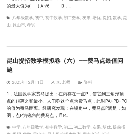
的最大值为( ) A.√6 B．…
八年级数学
,
初中
,
初中数学
,
初二数学
,
友果
,
培优
,
提招
,
数学
,
昆
山
,
昆山市
,
考试
昆山提招数学模拟卷（六）——费马点最值问
题
2025年12月11日
李, 老师
资料
1．法国数学家费马提出：在内存在一点P，使它到三角形顶
点的距离之和最小。人们称这个点为费马点，此时PA+PB+PC
的值为费马距离。经研究发现：在锐角中，费马点P满足，如
图，点P为锐角的费马点，且P…
中学
,
八年级数学
,
初中数学
,
初二
,
初二数学
,
友果
,
培优
,
提前招