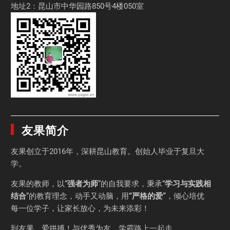
地址2：昆山市中华园路850号4楼050室
友果简介
友果
创立于2016年，深耕昆山教育。创始人毕业于
复旦大
学
。
友果的教师，以“
强者为师
”的自我要求，秉承“
学习与实践相
结合
”的教育理念，动手又动脑，用
“严格的爱”
，倾心培优
每一位学子，让家长放心，为未来添彩！
到友果，爱拼搏！与优秀为友，学霸路上一起走。