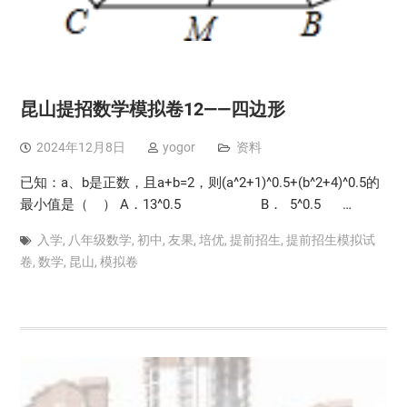
昆山提招数学模拟卷12——四边形
2024年12月8日
yogor
资料
已知：a、b是正数，且a+b=2，则(a^2+1)^0.5+(b^2+4)^0.5的
最小值是（ ） A．13^0.5 B． 5^0.5 …
入学
,
八年级数学
,
初中
,
友果
,
培优
,
提前招生
,
提前招生模拟试
卷
,
数学
,
昆山
,
模拟卷