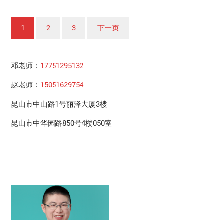
文
1
2
3
下一页
章
分
邓老师：
17751295132
页
赵老师：
15051629754
昆山市中山路1号丽泽大厦3楼
昆山市中华园路850号4楼050室