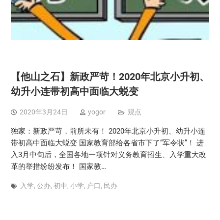
【他山之石】新政严苛！2020年北京小升初、
幼升小连带初高中面临大蜕变
2020年3月24日
yogor
观点
独家：新政严苛，前所未有！ 2020年北京小升初、幼升小连
带初高中面临大蜕变 国家教育部给各省市下了“军令状”！ 进
入3月中旬后，全国各地一项针对义务教育招生、入学重大改
革的举措纷纷发布！ 国家教…
入学
,
公办
,
初中
,
小学
,
户口
,
民办