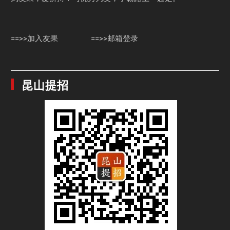
==>>加入友果
==>>邮箱登录
昆山提招