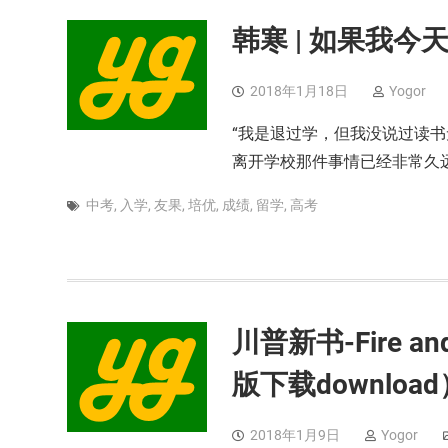
韩寒 | 如果我
2018年1月18日
Yogor
“我是退过学，但我没说过读书无
离开学校那件事情已经非常久
中考
,
入学
,
友果
,
培优
,
成绩
,
留学
,
高考
川普新书-Fire 
版下载download
2018年1月9日
Yogor