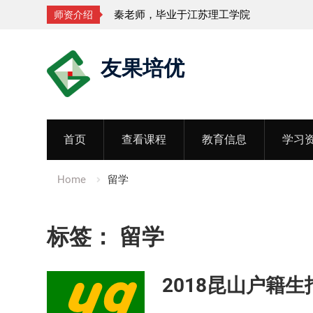
秦老师，毕业于江苏理工学院
师资介绍
Skip
友果培优
to
content
首页
查看课程
教育信息
学习
Home
留学
标签：
留学
2018昆山户籍生