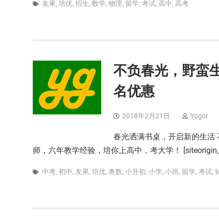
友果
,
培优
,
招生
,
数学
,
物理
,
留学
,
考试
,
高中
,
高考
不负春光，野蛮生
名优惠
2018年2月21日
Yogor
春光洒满书桌，开启新的生活 
师，六年教学经验，培你上高中，考大学！ [siteorigin_widg
中考
,
初中
,
友果
,
培优
,
奥数
,
小升初
,
小学
,
小班
,
留学
,
考试
,