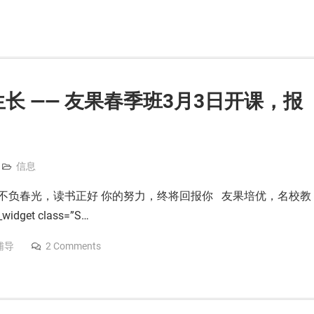
长 —— 友果春季班3月3日开课，报
信息
不负春光，读书正好 你的努力，终将回报你 友果培优，名校教
et class=”S…
辅导
2 Comments