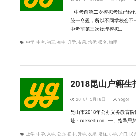
中考前第二次模拟考试已经过
统一命题，所以不同学校会不一
中考前第三次物理模拟…
中学
,
中考
,
初三
,
初中
,
升学
,
友果
,
培优
,
报名
,
物理
2018昆山户籍生
2018年5月18日
Yogor
昆山市2018年公办义务教育阶
址：rx.ksedu.cn 一、
上学
,
中学
,
入学
,
公办
,
初中
,
升学
,
友果
,
培优
,
小学
,
户口
,
民