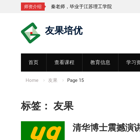
秦老师，毕业于江苏理工学院
孟
师资介绍
Skip
友果培优
to
content
首页
查看课程
教育信息
学习
Home
友果
Page 15
标签：
友果
清华博士震撼演