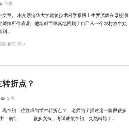
信息
讲文章。 本文系清华大学建筑技术科学系博士生罗茂辉在母校湖
弟师妹所作演讲。他坦诚而率真地回顾了自己从一个农村放牛娃
再到…
成绩
,
物理
,
高中
生转折点？
信息
现在初二往往成为学生转折点？ 老师为了描述这一阶段很多
“中二病”。 很多女孩，考试成绩在初二突然就垮了…