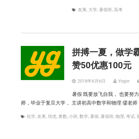
友果
,
大学
,
暑假班
,
高考
拼搏一夏，做学
赞50优惠100元
2018年6月6日
Yogor
暑假 既要放飞自我， 也要努
师，毕业于复旦大学， 主讲初高中数学和物理 缪老师
化学
,
友果
,
培优
,
奥数
,
小班
,
数学
,
暑假
,
暑假班
,
物理
,
考试
,