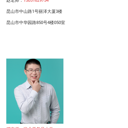
赵老师：
15051629754
昆山市中山路1号丽泽大厦3楼
昆山市中华园路850号4楼050室