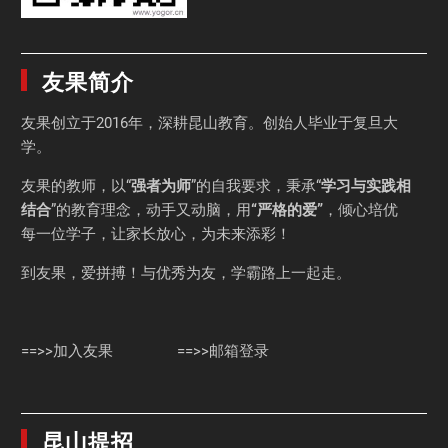
友果简介
友果
创立于2016年，深耕昆山教育。创始人毕业于
复旦大
学
。
友果的教师，以“
强者为师
”的自我要求，秉承“
学习与实践相
结合
”的教育理念，动手又动脑，用
“严格的爱”
，倾心培优
每一位学子，让家长放心，为未来添彩！
到友果，爱拼搏！与优秀为友，学霸路上一起走。
==>>加入友果
==>>邮箱登录
昆山提招