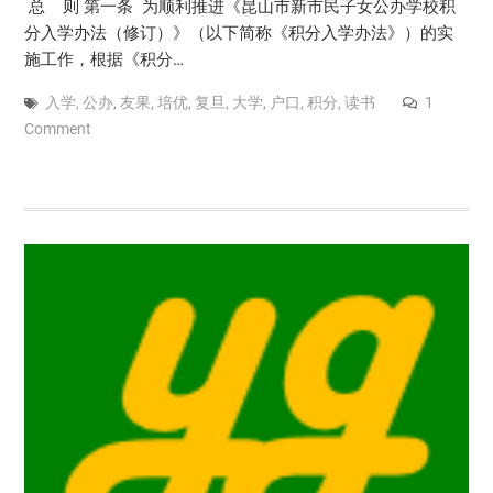
总 则 第一条 为顺利推进《昆山市新市民子女公办学校积
分入学办法（修订）》（以下简称《积分入学办法》）的实
施工作，根据《积分…
入学
,
公办
,
友果
,
培优
,
复旦
,
大学
,
户口
,
积分
,
读书
1
Comment