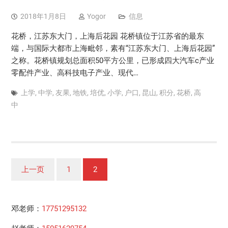
2018年1月8日
Yogor
信息
花桥，江苏东大门，上海后花园 花桥镇位于江苏省的最东
端，与国际大都市上海毗邻，素有“江苏东大门、上海后花园”
之称。花桥镇规划总面积50平方公里，已形成四大汽车c产业
零配件产业、高科技电子产业、现代…
上学
,
中学
,
友果
,
地铁
,
培优
,
小学
,
户口
,
昆山
,
积分
,
花桥
,
高
中
文
上一页
1
2
章
分
邓老师：
17751295132
页