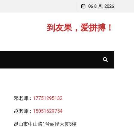
师，毕业于江苏师范大学
06 8 月, 2026
赵老师，毕业于中
到友果，爱拼搏！
邓老师：
17751295132
赵老师：
15051629754
昆山市中山路1号丽泽大厦3楼