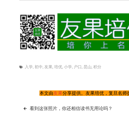
入学
,
初中
,
友果
,
培优
,
小学
,
户口
,
昆山
,
积分
本文由
友果
分享提供。友果培优，复旦名师执
文
看到这张照片，你还相信读书无用论吗？
章