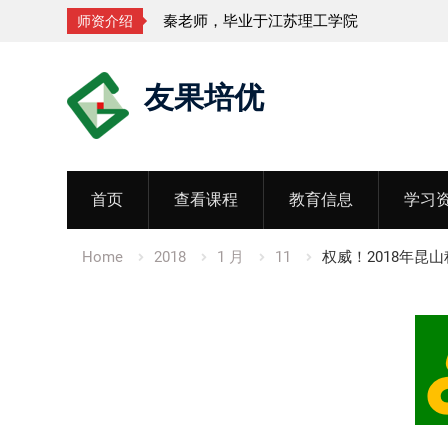
秦老师，毕业于江苏理工学院
师资介绍
Skip
友果培优
to
content
首页
查看课程
教育信息
学习
Home
2018
1 月
11
权威！2018年昆