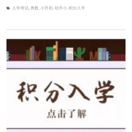
入学考试
,
奥数
,
小升初
,
幼升小
,
积分入学