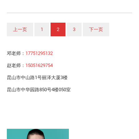
文
上一页
1
2
3
下一页
章
分
邓老师：
17751295132
页
赵老师：
15051629754
昆山市中山路1号丽泽大厦3楼
昆山市中华园路850号4楼050室