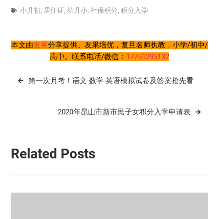
小升初
,
居住证
,
幼升小
,
社保积分
,
积分入学
本文由
友果
分享提供。友果培优，复旦名师执教，小学/初中/
高中。联系电话/微信：
17751295132
文
第一次月考！语文-数学-英语模拟试卷及答案抢先看
章
导
2020年昆山市新市民子女积分入学申请表
航
Related Posts