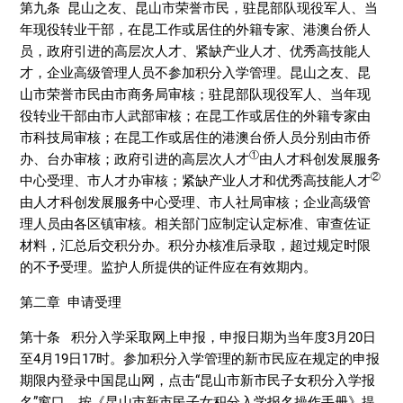
第九条 昆山之友、昆山市荣誉市民，驻昆部队现役军人、当
年现役转业干部，在昆工作或居住的外籍专家、港澳台侨人
员，政府引进的高层次人才、紧缺产业人才、优秀高技能人
才，企业高级管理人员不参加积分入学管理。昆山之友、昆
山市荣誉市民由市商务局审核；驻昆部队现役军人、当年现
役转业干部由市人武部审核；在昆工作或居住的外籍专家由
市科技局审核；在昆工作或居住的港澳台侨人员分别由市侨
①
办、台办审核；政府引进的高层次人才
由人才科创发展服务
②
中心受理、市人才办审核；紧缺产业人才和优秀高技能人才
由人才科创发展服务中心受理、市人社局审核；企业高级管
理人员由各区镇审核。相关部门应制定认定标准、审查佐证
材料，汇总后交积分办。积分办核准后录取，超过规定时限
的不予受理。监护人所提供的证件应在有效期内。
第二章 申请受理
第十条 积分入学采取网上申报，申报日期为当年度3月20日
至4月19日17时。参加积分入学管理的新市民应在规定的申报
期限内登录中国昆山网，点击“昆山市新市民子女积分入学报
名”窗口，按《昆山市新市民子女积分入学报名操作手册》提