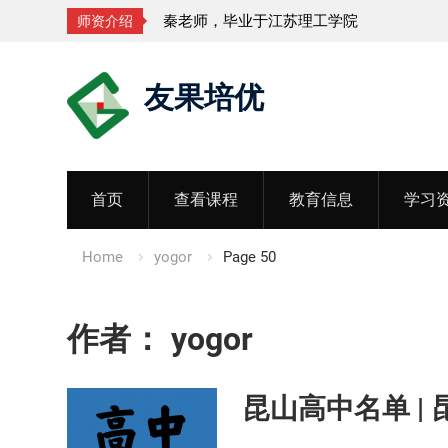
，毕业于江苏理工学院
孟老师，毕业于
师资介绍
Skip
友果培优
to
content
首页
查看课程
教育信息
学习
Home
yogor
Page 50
作者：
yogor
昆山高中名单 |