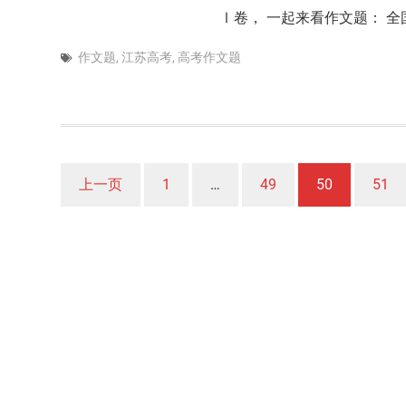
Ⅰ卷， 一起来看作文题： 全
作文题
,
江苏高考
,
高考作文题
文
上一页
1
…
49
50
51
章
分
页