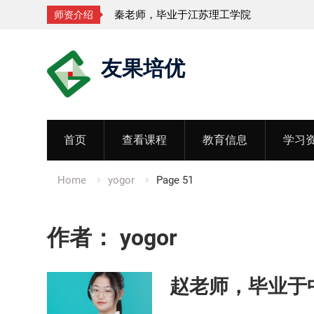
秦老师，毕业于江苏理工学院
师资介绍
Skip
友果培优
to
content
首页
查看课程
教育信息
学习
Home
yogor
Page 51
作者：
yogor
赵老师，毕业于中