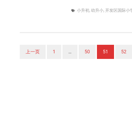
小升初
,
幼升小
,
开发区国际小
文
上一页
1
…
50
51
52
章
分
页