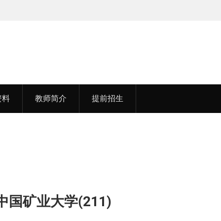
孟老师，毕业于湖北中医药大学
资料
教师简介
提前招生
国矿业大学(211)