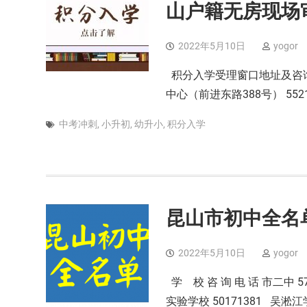
山户籍无房现场
2022年5月10日
yogor
积分入学受理窗口地址及咨询电
中心（前进东路388号） 552
中考冲刺
,
小升初
,
幼升小
,
积分入学
昆山市初中全名
2022年5月10日
yogor
学 校 咨 询 电 话 市二中 57
实验学校 50171381 吴淞江学