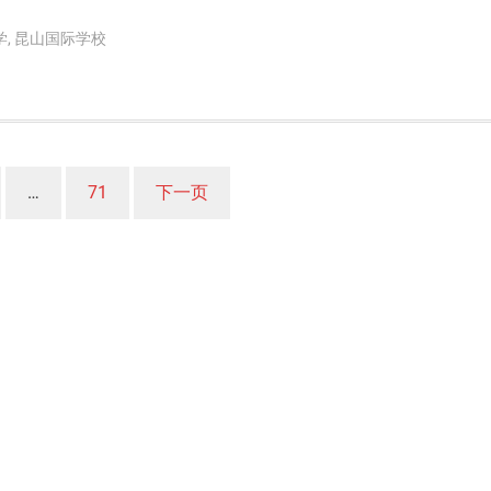
学
,
昆山国际学校
…
71
下一页