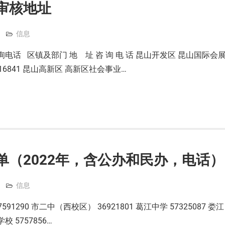
审核地址
信息
话 区镇及部门 地 址 咨 询 电 话 昆山开发区 昆山国际会
16841 昆山高新区 高新区社会事业…
单（2022年，含公办和民办，电话）
信息
591290 市二中（西校区） 36921801 葛江中学 57325087 娄江
校 5757856…