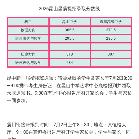
2026
昆山昆震提招
录取分数线
科目
昆山中学
震川高级中学
物理方向
385.5
373.5
语言表达与数学
295.5
285.5
历史方向
318
307
语言表达与数学
284
昆中新一届衔接班通知：请被录取的学生及家长于7月2日8:30
—9:00携带考生身份证，在
昆山中学
艺术中心底楼报到并领取
录取通知书。9:00在艺术中心报告厅召开家长会，学生与家长
一同参加。
震川衔接班报到时间：7月2日上午8：30，地点：真恒楼大
厅。9：00在真恒楼报告厅召开学生家长会，学生与家长一同