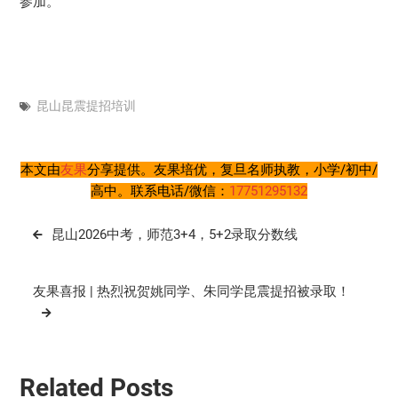
参加。
昆山昆震提招培训
本文由
友果
分享提供。友果培优，复旦名师执教，小学/初中/
高中。联系电话/微信：
17751295132
文
昆山2026中考，师范3+4，5+2录取分数线
章
导
友果喜报 | 热烈祝贺姚同学、朱同学昆震提招被录取！
航
Related Posts