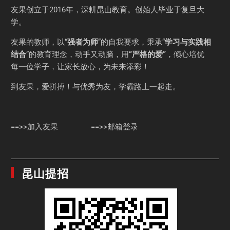
友果
创立于2016年，深耕昆山教育。创始人毕业于
复旦大
学
。
友果的教师，以“
强者为师
”的自我要求，秉承“
学习与实践相
结合
”的教育理念，动手又动脑，用
“严格的爱”
，倾心培优
每一位学子，让家长放心，为未来添彩！
到友果，爱拼搏！与优秀为友，学霸路上一起走。
==>>加入友果
==>>邮箱登录
昆山提招