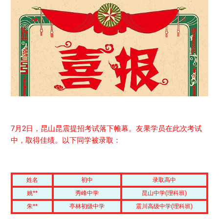
7月2日，昆山昆震提招考试落下帷幕。友果学员在此次考试
中，取得佳绩。以下同学被录取：
姓名
初中
录取高中
姚**
秀峰中学
昆山中学(理科班)
朱**
亭林初级中学
震川高级中学(理科班)