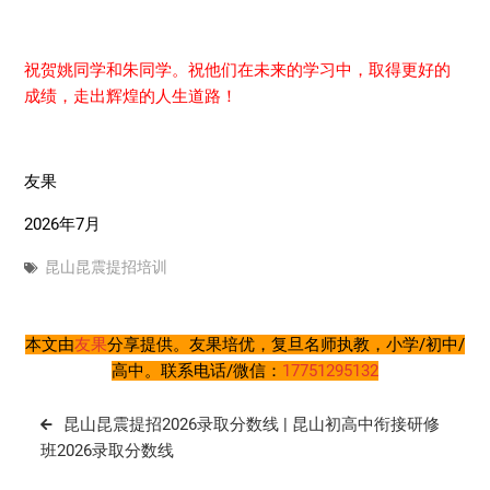
祝贺姚同学和朱同学。祝他们在未来的学习中，取得更好的
成绩，走出辉煌的人生道路！
友果
2026年7月
昆山昆震提招培训
本文由
友果
分享提供。友果培优，复旦名师执教，小学/初中/
高中。联系电话/微信：
17751295132
文
昆山昆震提招2026录取分数线 | 昆山初高中衔接研修
章
班2026录取分数线
导