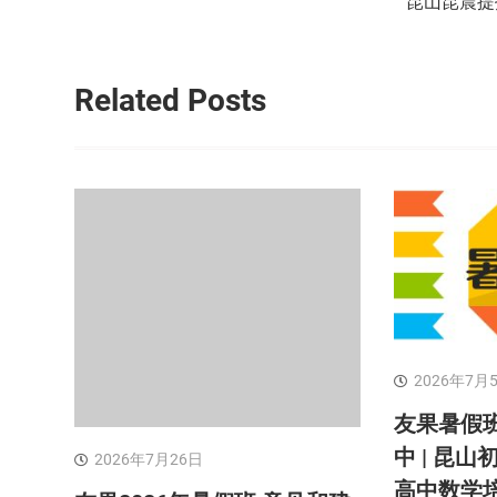
昆山昆震提招
导
航
Related Posts
2026年7月
友果暑假班
中 | 昆山
2026年7月26日
高中数学培