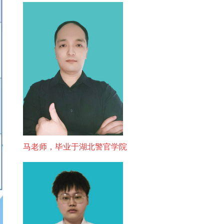
马老师，毕业于湖北警官学院