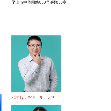
昆山市中华园路850号4楼050室
邓老师，毕业于复旦大学