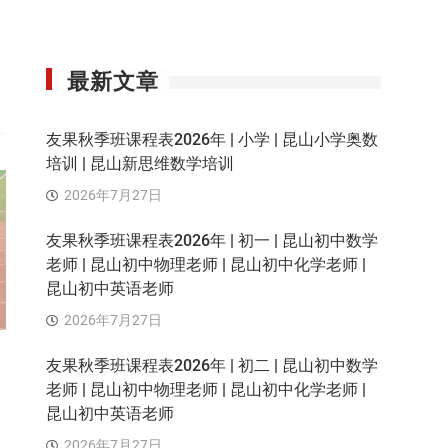
最新文章
友果秋季班课程表2026年 | 小学 | 昆山小学奥数
培训 | 昆山新思维数学培训
2026年7月27日
友果秋季班课程表2026年 | 初一 | 昆山初中数学
老师 | 昆山初中物理老师 | 昆山初中化学老师 |
昆山初中英语老师
2026年7月27日
友果秋季班课程表2026年 | 初二 | 昆山初中数学
老师 | 昆山初中物理老师 | 昆山初中化学老师 |
昆山初中英语老师
2026年7月27日