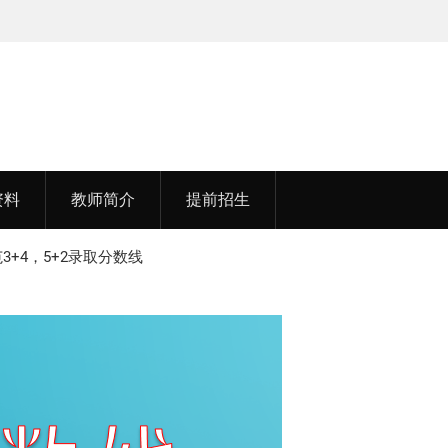
李老师，毕业于江苏师范大学
资料
教师简介
提前招生
3+4，5+2录取分数线