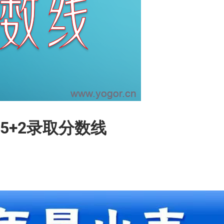
，5+2录取分数线