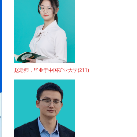
赵老师，毕业于中国矿业大学(211)