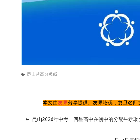
昆山普高分数线
本文由
友果
分享提供。友果培优，复旦名师执
文
昆山2026年中考，四星高中在初中的分配生录取
章