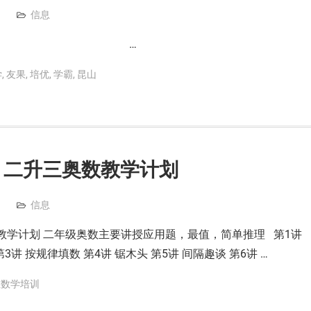
信息
…
学
,
友果
,
培优
,
学霸
,
昆山
班 二升三奥数教学计划
信息
数教学计划 二年级奥数主要讲授应用题，最值，简单推理 第1讲
3讲 按规律填数 第4讲 锯木头 第5讲 间隔趣谈 第6讲 …
维数学培训