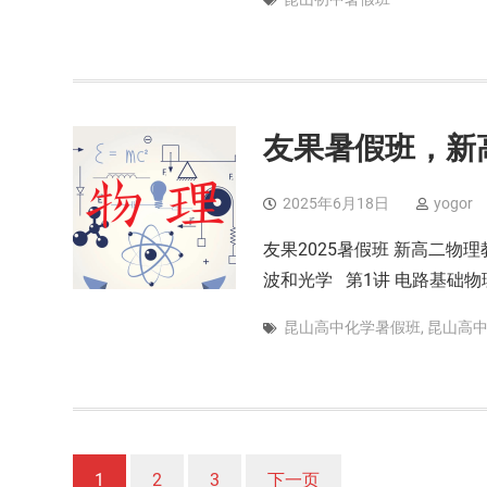
友果暑假班，新
2025年6月18日
yogor
友果2025暑假班 新高二
波和光学 第1讲 电路基础物理
昆山高中化学暑假班
,
昆山高
文
1
2
3
下一页