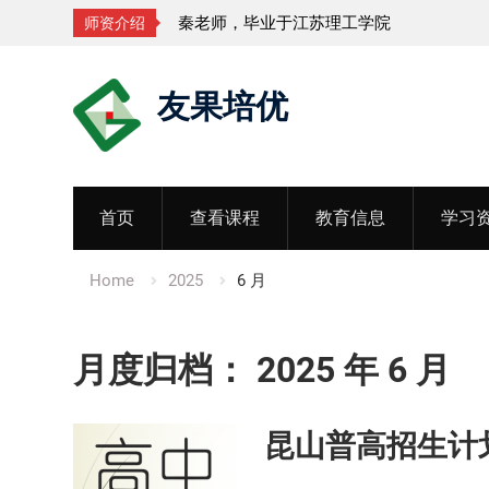
秦老师，毕业于江苏理工学院
孟老师，
师资介绍
Skip
友果培优
to
content
首页
查看课程
教育信息
学习
Home
2025
6 月
月度归档：
2025 年 6 月
昆山普高招生计划