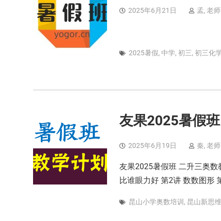
2025年6月21日
孟, 老师
2025暑假
,
中学
,
初三
,
初三化
友果2025暑假
2025年6月19日
秦, 老师
友果2025暑假班 二升三奥
比谁眼力好 第2讲 数数图形 第
昆山小学奥数培训
,
昆山新思