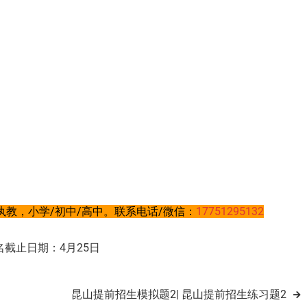
教，小学/初中/高中。联系电话/微信：
17751295132
名截止日期：4月25日
昆山提前招生模拟题2| 昆山提前招生练习题2