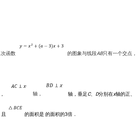
若二次函数
的图象与线段
AB
只有一个交点，
上，
轴，
轴，垂足
C
、
D
分别在
x
轴的正、
 且
的面积是 的面积的3倍．