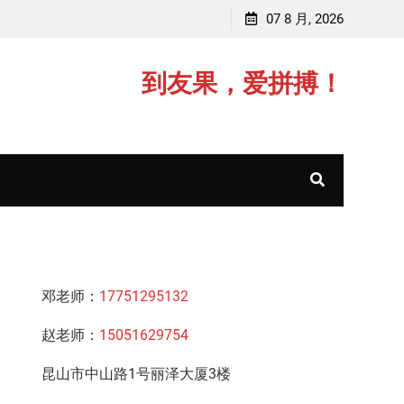
赵老师，毕业于中国矿业大学(211)
07 8 月, 2026
邓老
到友果，爱拼搏！
邓老师：
17751295132
赵老师：
15051629754
昆山市中山路1号丽泽大厦3楼