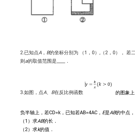
2.已知点
A
，
B
的坐标分别为 （1，0）,（2，0）， 
则
a
的取值范围是____．
3.如图，点
A
、
B
在反比例函数
的图象
负半轴上，若CD=k，已知若AB=4AC，
E
是
AB
的中点，
（1）求
AB
的长．
（2）求
k
的值．