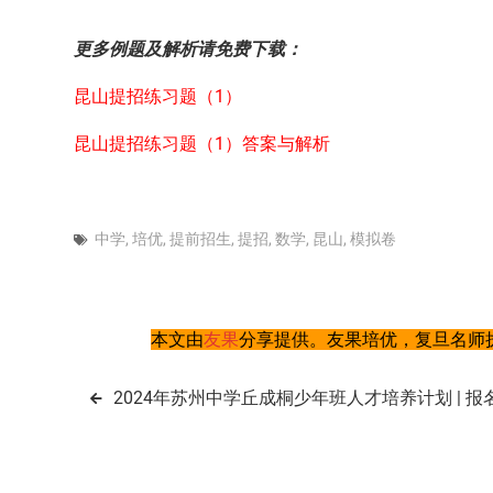
更多例题及解析请免费下载：
昆山提招练习题（1）
昆山提招练习题（1）答案与解析
中学
,
培优
,
提前招生
,
提招
,
数学
,
昆山
,
模拟卷
本文由
友果
分享提供。友果培优，复旦名师执
文
2024年苏州中学丘成桐少年班人才培养计划 | 报
章
导