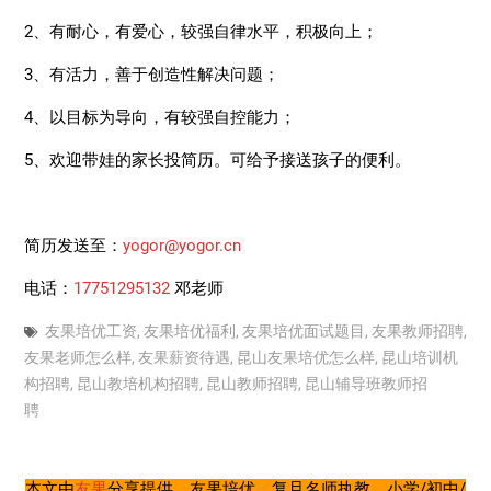
2、有耐心，有爱心，较强自律水平，积极向上；
3、有活力，善于创造性解决问题；
4、以目标为导向，有较强自控能力；
5、欢迎带娃的家长投简历。可给予接送孩子的便利。
简历发送至：
yogor@yogor.cn
电话：
17751295132
邓老师
友果培优工资
,
友果培优福利
,
友果培优面试题目
,
友果教师招聘
,
友果老师怎么样
,
友果薪资待遇
,
昆山友果培优怎么样
,
昆山培训机
构招聘
,
昆山教培机构招聘
,
昆山教师招聘
,
昆山辅导班教师招
聘
本文由
友果
分享提供。友果培优，复旦名师执教，小学/初中/