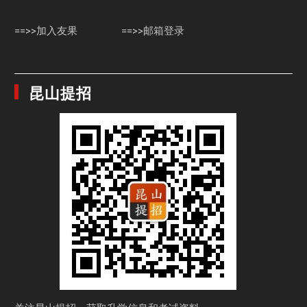
==>>加入友果
==>>邮箱登录
昆山提招