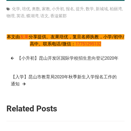
化学
,
培优
,
奥数
,
家教
,
小升初
,
报名
,
提升
,
数学
,
新城域
,
柏丽湾
,
物理
,
英语
,
蝶湖湾
,
语文
,
香溢紫郡
本文由
友果
分享提供。友果培优，复旦名师执教，小学/初中/
高中。联系电话/微信：
17751295132
文
【小升初】昆山开发区国际学校招生意向登记2020年
章
导
【入学】昆山市教育局2020年秋季新生入学报名工作的
航
通知
Related Posts