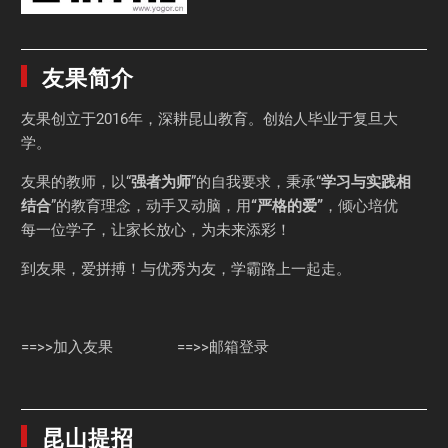
友果简介
友果
创立于2016年，深耕昆山教育。创始人毕业于
复旦大
学
。
友果的教师，以“
强者为师
”的自我要求，秉承“
学习与实践相
结合
”的教育理念，动手又动脑，用
“严格的爱”
，倾心培优
每一位学子，让家长放心，为未来添彩！
到友果，爱拼搏！与优秀为友，学霸路上一起走。
==>>加入友果
==>>邮箱登录
昆山提招