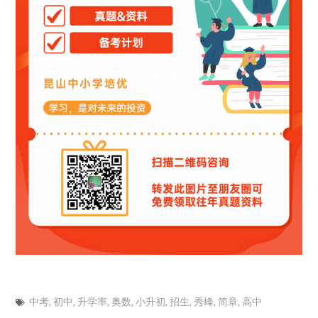
中考
,
初中
,
升学率
,
奥数
,
小升初
,
招生
,
秀峰
,
简章
,
高中