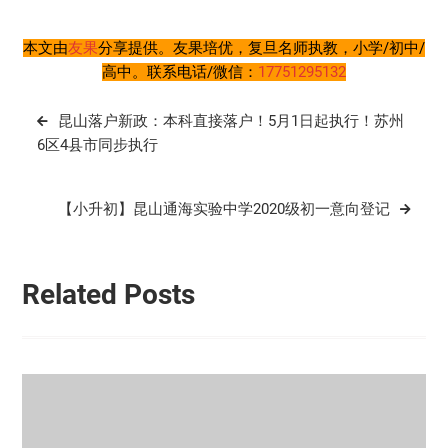
本文由
友果
分享提供。友果培优，复旦名师执教，小学/初中/
高中。联系电话/微信：
17751295132
文
昆山落户新政：本科直接落户！5月1日起执行！苏州
章
6区4县市同步执行
导
航
【小升初】昆山通海实验中学2020级初一意向登记
Related Posts