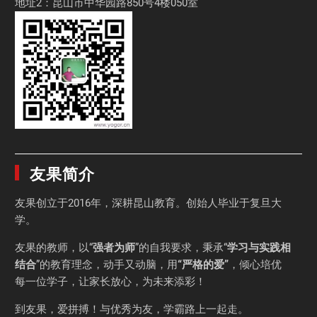
地址2：昆山市中华园路850号4楼050室
友果简介
友果
创立于2016年，深耕昆山教育。创始人毕业于
复旦大
学
。
友果的教师，以“
强者为师
”的自我要求，秉承“
学习与实践相
结合
”的教育理念，动手又动脑，用
“严格的爱”
，倾心培优
每一位学子，让家长放心，为未来添彩！
到友果，爱拼搏！与优秀为友，学霸路上一起走。