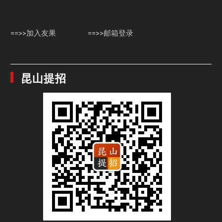
==>>加入友果
==>>邮箱登录
昆山提招