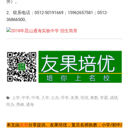
旁）。
2、联系电话：0512-50191669；15962657581；0512-
36866500。
上学
,
中学
,
中考
,
入学
,
公办
,
升学
,
友果
,
培优
,
奥数
,
学霸
,
成绩
,
民办
,
秀峰
,
通海
本文由
友果
分享提供。友果培优，复旦名师执教，小学/初中/