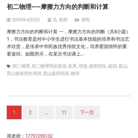
初二物理——摩擦力方向的判断和计算
2026年4月9日
马, 老师
资料
摩擦力方向的判断和计算 一．摩擦力方向的判断（共8小题）
1．书法教育是对中小学生进行书法基本技能的培养和书法艺
术欣赏，是传承中华民族优秀传统文化，培养爱国情怀的重
要途径。如图所示，在某次书法课上…
初二物理
,
初二物理同步提优
,
友果
,
培优
,
提前招生
,
提招
,
昆山
,
昆山提前招生培训
,
昆山提招培训
,
物理
文
1
2
…
11
下一页
章
分
邓老师：
17751295132
页