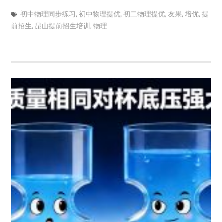
初中物理同步练习
,
初中物理提优
,
初二物理提优
,
友果
,
培优
,
提
前招生
,
昆山提前招生培训
,
物理