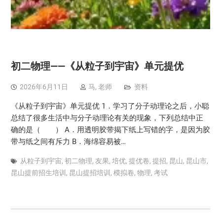
初二物理——《从粒子到宇宙》单元提优
2026年6月11日
马, 老师
资料
《从粒子到宇宙》单元提优 1．学习了分子动理论之后，小聪
总结了很多生活中与分子动理论有关的现象，下列总结中正
确的是（ ） A．用透明胶带揭下纸上写错的字，是因为胶
带与纸之间有斥力 B．海绵容易被…
从粒子到宇宙
,
初二物理
,
友果
,
培优
,
提优卷
,
提招
,
昆山
,
昆山市
,
昆山提前招生培训
,
昆山提招培训
,
模拟卷
,
物理
,
考试