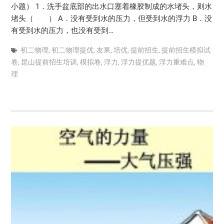
小题） 1．洗手盆底部的出水口塞着橡胶制成的水堵头，则水
堵头（ ） A．没有受到水的压力，但受到水的浮力 B．没
有受到水的压力，也没有受到…
初二物理
,
初二物理提优
,
友果
,
培优
,
提前招生
,
提前招生模拟试
卷
,
昆山提前招生培训
,
模拟卷
,
浮力
,
浮力提优题
,
浮力重难点
,
物
理