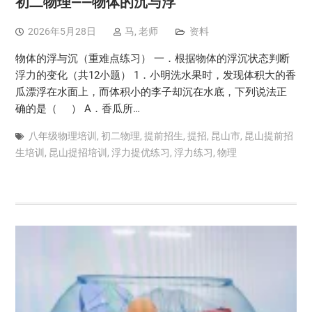
初二物理——物体的沉与浮
2026年5月28日
马, 老师
资料
物体的浮与沉（重难点练习） 一．根据物体的浮沉状态判断
浮力的变化（共12小题） 1．小明洗水果时，发现体积大的香
瓜漂浮在水面上，而体积小的李子却沉在水底，下列说法正
确的是（ ） A．香瓜所…
八年级物理培训
,
初二物理
,
提前招生
,
提招
,
昆山市
,
昆山提前招
生培训
,
昆山提招培训
,
浮力提优练习
,
浮力练习
,
物理