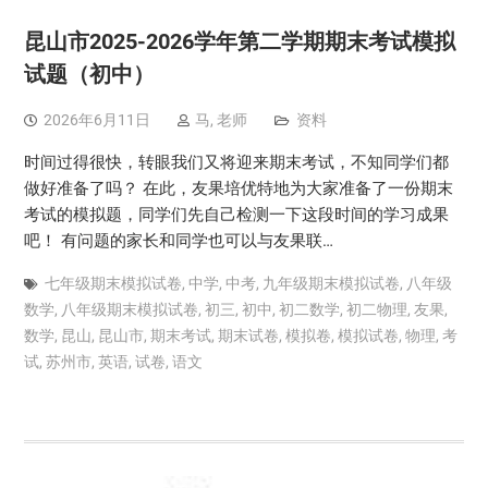
昆山市2025-2026学年第二学期期末考试模拟
试题（初中）
2026年6月11日
马, 老师
资料
时间过得很快，转眼我们又将迎来期末考试，不知同学们都
做好准备了吗？ 在此，友果培优特地为大家准备了一份期末
考试的模拟题，同学们先自己检测一下这段时间的学习成果
吧！ 有问题的家长和同学也可以与友果联…
七年级期末模拟试卷
,
中学
,
中考
,
九年级期末模拟试卷
,
八年级
数学
,
八年级期末模拟试卷
,
初三
,
初中
,
初二数学
,
初二物理
,
友果
,
数学
,
昆山
,
昆山市
,
期末考试
,
期末试卷
,
模拟卷
,
模拟试卷
,
物理
,
考
试
,
苏州市
,
英语
,
试卷
,
语文