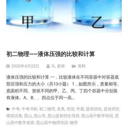
初二物理——液体压强的比较和计算
2026年4月22日
马, 老师
资料
液体压强的比较和计算 一．比较液体在不同容器中对容器底
部压强和压力的大小（共13小题） 1．如图所示，质量相等、
底面积不同、形状不同的甲、乙、丙、丁四个容器中分别装
有液体。A、B、、四点位于同一高…
中考
,
中考冲刺
,
初二物理
,
友果
,
培优
,
学霸
,
提前招生
,
提前招生
模拟试卷
,
昆山
,
昆山市
,
昆山提前招生培训
,
昆山高中数学培训
,
昆
山高中数学老师
,
昆山高中物理培训
,
物理