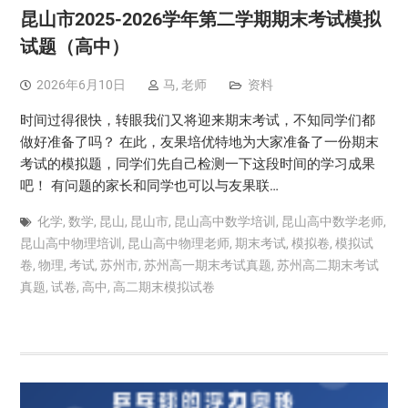
昆山市2025-2026学年第二学期期末考试模拟
试题（高中）
2026年6月10日
马, 老师
资料
时间过得很快，转眼我们又将迎来期末考试，不知同学们都
做好准备了吗？ 在此，友果培优特地为大家准备了一份期末
考试的模拟题，同学们先自己检测一下这段时间的学习成果
吧！ 有问题的家长和同学也可以与友果联…
化学
,
数学
,
昆山
,
昆山市
,
昆山高中数学培训
,
昆山高中数学老师
,
昆山高中物理培训
,
昆山高中物理老师
,
期末考试
,
模拟卷
,
模拟试
卷
,
物理
,
考试
,
苏州市
,
苏州高一期末考试真题
,
苏州高二期末考试
真题
,
试卷
,
高中
,
高二期末模拟试卷