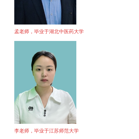
孟老师，毕业于湖北中医药大学
李老师，毕业于江苏师范大学