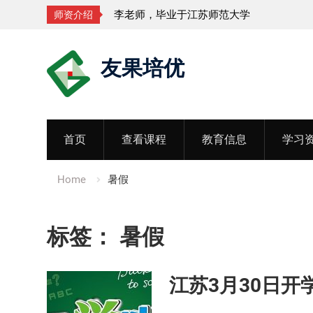
李老师，毕业于江苏师范大学
师资介绍
Skip
友果培优
to
content
首页
查看课程
教育信息
学习
Home
暑假
标签：
暑假
江苏3月30日开