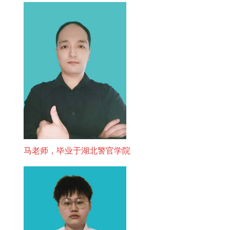
马老师，毕业于湖北警官学院