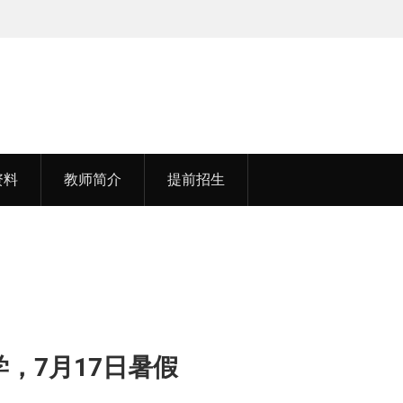
赵老师，毕业于中国矿业大学(211)
资料
教师简介
提前招生
学，7月17日暑假