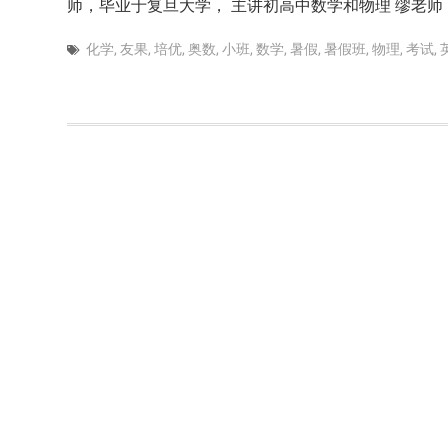
师，毕业于复旦大学， 主讲初高中数学和物理 缪老师
化学
,
友果
,
培优
,
奥数
,
小班
,
数学
,
暑假
,
暑假班
,
物理
,
考试
,