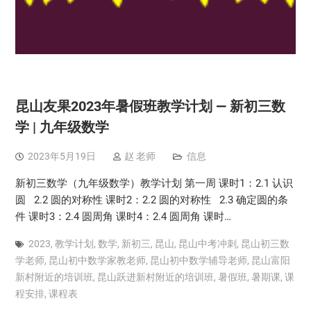
昆山友果2023年暑假班教学计划 — 新初三数
学 | 九年级数学
2023年5月19日
赵 老师
信息
新初三数学（九年级数学）教学计划 第一周 课时1：2.1 认识
圆 2.2 圆的对称性 课时2：2.2 圆的对称性 2.3 确定圆的条
件 课时3：2.4 圆周角 课时4：2.4 圆周角 课时…
2023
,
教学计划
,
数学
,
新初三
,
昆山
,
昆山中考冲刺
,
昆山初三数
学老师
,
昆山初中数学家教老师
,
昆山初中数学辅导老师
,
昆山富阳
新村附近的培训班
,
昆山跃进新村附近的培训班
,
暑假班
,
暑期课
,
课
程安排
,
课程表