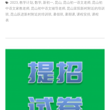
2023
,
教学计划
,
数学
,
新初一
,
昆山
,
昆山初一语文老师
,
昆山初
中语文家教老师
,
昆山初中语文辅导老师
,
昆山富阳新村附近的培训
班
,
昆山跃进新村附近的培训班
,
暑假班
,
暑期课
,
课程安排
,
课程
表