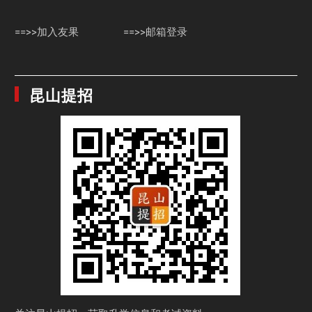
==>>加入友果
==>>邮箱登录
昆山提招