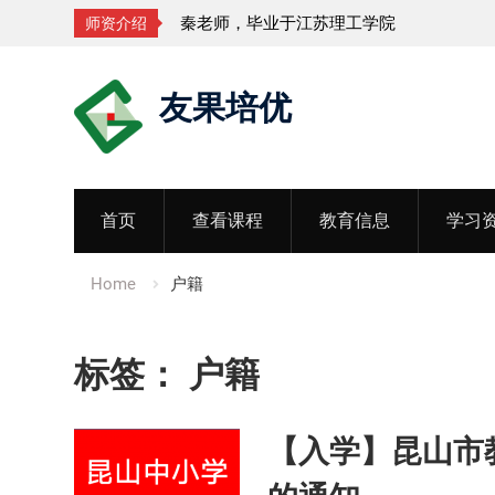
秦老师，毕业于江苏理工学院
师资介绍
Skip
友果培优
to
content
首页
查看课程
教育信息
学习
Home
户籍
标签：
户籍
【入学】昆山市