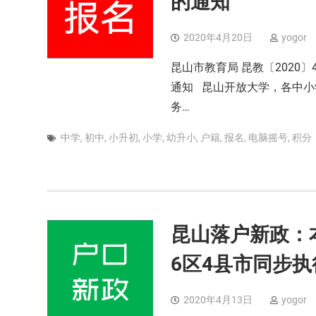
的通知
2020年4月20日
yogor
昆山市教育局 昆教〔2020
通知 昆山开放大学，各中小
务…
中学
,
初中
,
小升初
,
小学
,
幼升小
,
户籍
,
报名
,
电脑摇号
,
积分
昆山落户新政：
6区4县市同步执
2020年4月13日
yogor