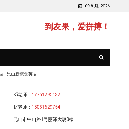
学
赵老师，毕业于中国矿业大学(211)
09 8 月, 2026
到友果，爱拼搏！
语 | 昆山新概念英语
邓老师：
17751295132
赵老师：
15051629754
昆山市中山路1号丽泽大厦3楼