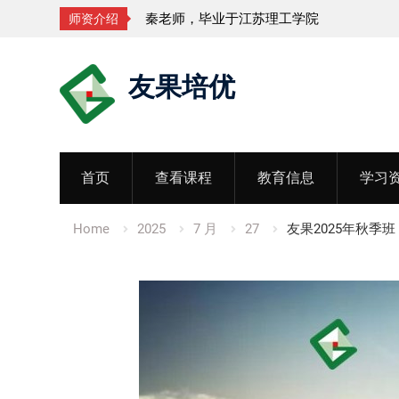
，毕业于江苏理工学院
孟老师，毕业于
师资介绍
Skip
友果培优
to
content
首页
查看课程
教育信息
学习
Home
2025
7 月
27
友果2025年秋季班