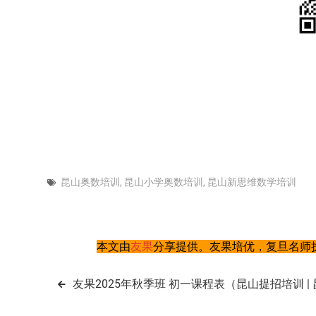
昆山奥数培训
,
昆山小学奥数培训
,
昆山新思维数学培训
本文由
友果
分享提供。友果培优，复旦名师执
文
友果2025年秋季班 初一课程表（昆山提招培训 | 
章