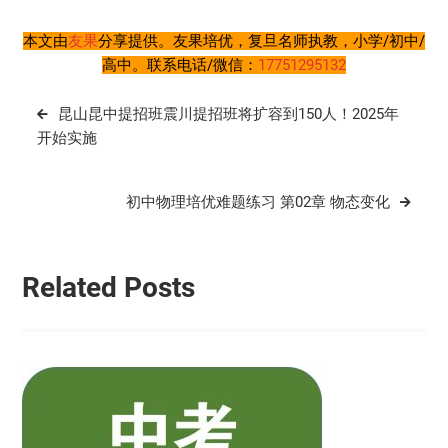
本文由
友果
分享提供。友果培优，复旦名师执教，小学/初中/
高中。联系电话/微信：
17751295132
文
昆山昆中提招班震川提招班将扩容到150人！2025年
章
开始实施
导
航
初中物理培优难题练习 第02章 物态变化
Related Posts