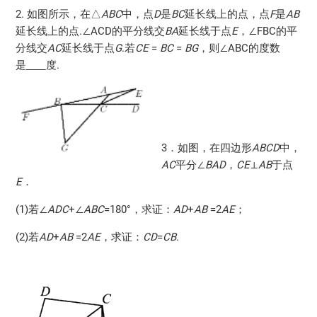
2. 如图所示，在△
ABC
中，点
D
是
BC
延长线上的点，点
F
是
AB
延长线上的点.∠ACD的平分线交
BA
延长线于点
E
，∠FBC的平
分线交
AC
延长线于点
G
.若
CE
=
BC
=
BG
，则∠ABC的度数
是
度.
3．如图，在四边形
ABCD
中，
AC
平分∠
BAD
，
CE
⊥
AB
于点
E
．
(1)若∠
ADC
+∠
ABC
=180°，求证：
AD
+
AB
=2
AE
；
(2)若
AD
+
AB
=2
AE
，求证：
CD
=
CB
.