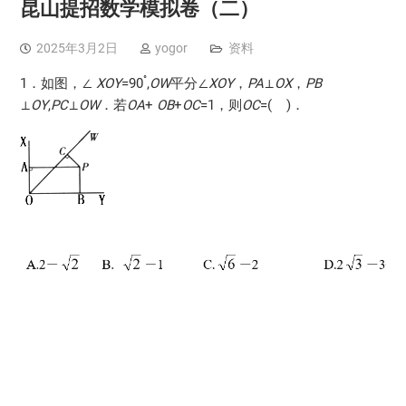
昆山提招数学模拟卷（二）
2025年3月2日
yogor
资料
°
1．如图，∠
XOY
=90
,
OW
平分∠
XOY
，
PA
⊥
OX
，
PB
⊥
OY
,
PC
⊥
OW
．若
OA
+
OB
+
OC
=1，则
OC
=( )．