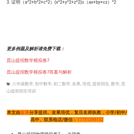
3. 证明（a^2+b^2+c^2）(x^2+y^2+z^2)≥（ax+by+cz）^2
更多例题及解析请免费下载：
昆山提招数学模拟卷7
昆山提招数学模拟卷7答案与解析
八年级数学
,
初中数学
,
初二数学
,
友果
,
培优
,
提前招生
,
数学
,
昆
山提前招生培训
本文由
友果
分享提供。友果培优，复旦名师执教，小学/初中/
高中。联系电话/微信：
17751295132
文