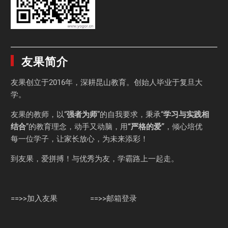
友果简介
友果
创立于2016年，深耕昆山教育。创始人毕业于
复旦大
学
。
友果的教师，以“
强者为师
”的自我要求，秉承“
学习与实践相
结合
”的教育理念，动手又动脑，用
“严格的爱”
，倾心培优
每一位学子，让家长放心，为未来添彩！
到友果，爱拼搏！与优秀为友，学霸路上一起走。
==>>加入友果
==>>邮箱登录