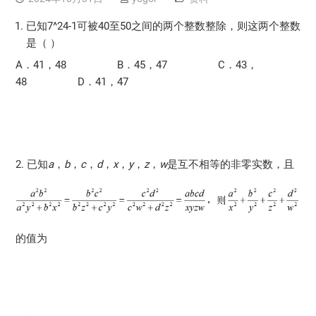
已知7^24-1可被40至50之间的两个整数整除，则这两个整数
是（ ）
A．41，48 B．45，47 C．43，
48 D．41，47
2. 已知
a
，
b
，
c
，
d
，
x
，
y
，
z
，
w
是互不相等的非零实数，且
的值为