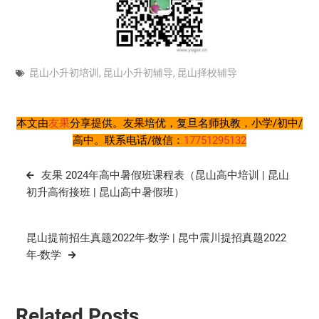
昆山小升初培训
,
昆山小升初辅导
,
昆山择校辅导
本文由
友果
分享提供。友果培优，复旦名师执教，小学/初中/
高中。联系电话/微信：
17751295132
文
友果 2024年高中暑假班课程表（昆山高中培训 | 昆山
章
初升高衔接班 | 昆山高中暑假班）
导
航
昆山提前招生真题2022年-数学 | 昆中震川提招真题2022
年-数学
Related Posts