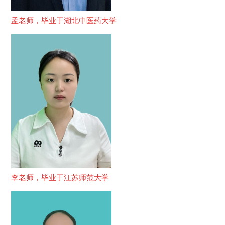
孟老师，毕业于湖北中医药大学
李老师，毕业于江苏师范大学