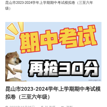
昆山市2023-2024学年上学期期中考试模拟卷（三至六年
级）
昆山市2023-2024学年上学期期中考试模
拟卷（三至六年级）