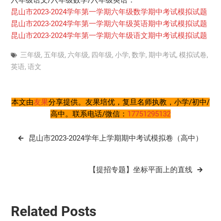
六年级语文/六年级数学/六年级英语：
昆山市2023-2024学年第一学期六年级数学期中考试模拟试题
昆山市2023-2024学年第一学期六年级英语期中考试模拟试题
昆山市2023-2024学年第一学期六年级语文期中考试模拟试题
三年级
,
五年级
,
六年级
,
四年级
,
小学
,
数学
,
期中考试
,
模拟试卷
,
英语
,
语文
本文由
友果
分享提供。友果培优，复旦名师执教，小学/初中/
高中。联系电话/微信：
17751295132
文
昆山市2023-2024学年上学期期中考试模拟卷（高中）
章
导
【提招专题】坐标平面上的直线
航
Related Posts