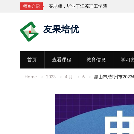
业于江苏理工学院
孟老师，毕业于湖北
师资介绍
Skip
友果培优
to
content
首页
查看课程
教育信息
学习
Home
2023
4 月
6
昆山市/苏州市2023