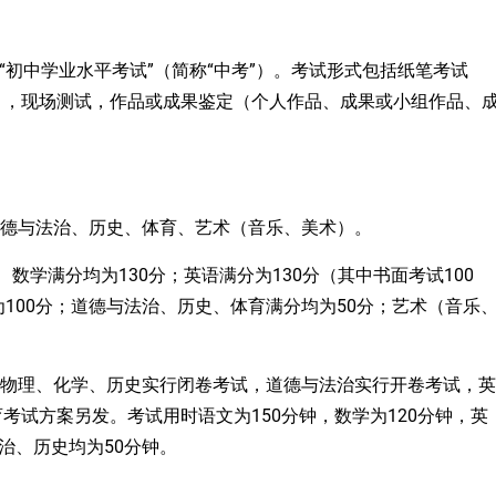
“初中学业水平考试”（简称“中考”）
。考试
形式包括纸笔考试
），现场测试，作品或成果鉴定（个人作品、成果或小组作品、
道德与法治
、
历史、体育、艺术（音乐、美术）。
文、数学满分均为130分；英语满分为130分（其中书面
100
考试
100分；道德与法治
50
、
历史
、体育
满分
均为
分；艺术（音乐
、物理、化学、历史实行闭卷考试，道德与法治实行开卷考试，英
试方案另发。考试用时语文为150分钟，数学为120分钟，英
治
50
、
历史
均
为
分钟。