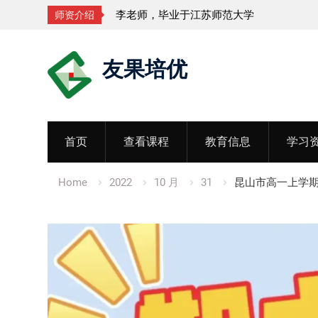
李老师，毕业于江苏师范大学
师资介绍
Skip
友果培优
to
content
首页
查看课程
教育信息
学习
Home
2022
10 月
31
昆山市高一上学期