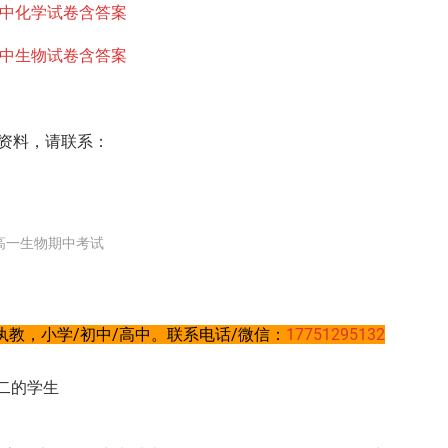
）期中化学试卷含答案
）期中生物试卷含答案
资料，请联系：
高一生物期中考试
教，小学/初中/高中。联系电话/微信：
17751295132
二的学生