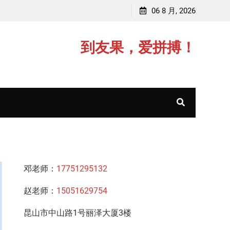
邓老师，毕业于复旦大学，主讲初中数学/高中物理
06 8 月, 2026
顾老
到友果，爱拼搏！
邓老师：
17751295132
赵老师：
15051629754
昆山市中山路1号丽泽大厦3楼