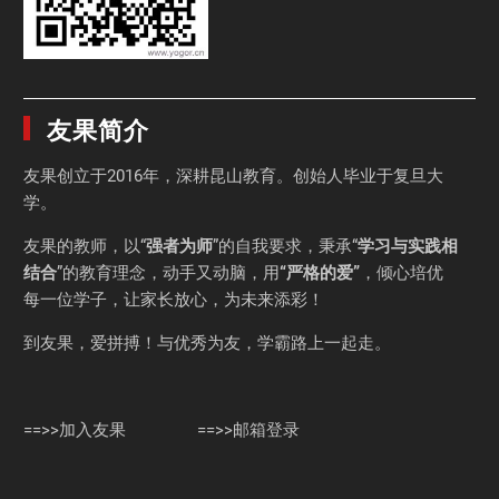
友果简介
友果
创立于2016年，深耕昆山教育。创始人毕业于
复旦大
学
。
友果的教师，以“
强者为师
”的自我要求，秉承“
学习与实践相
结合
”的教育理念，动手又动脑，用
“严格的爱”
，倾心培优
每一位学子，让家长放心，为未来添彩！
到友果，爱拼搏！与优秀为友，学霸路上一起走。
==>>加入友果
==>>邮箱登录