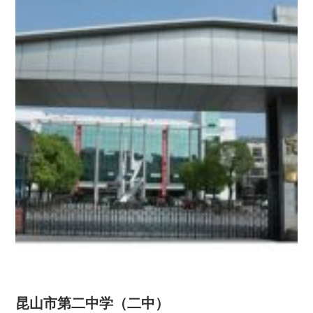
昆山市第二中学（二中）