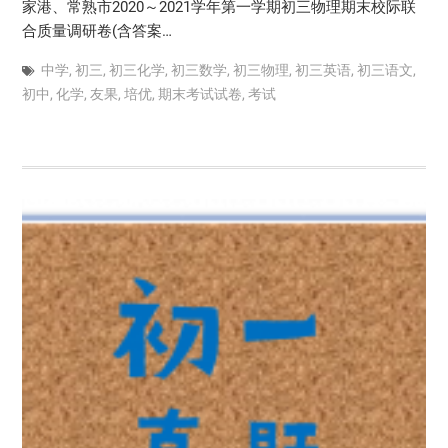
家港、常熟市2020～2021学年第一学期初三物理期末校际联
合质量调研卷(含答案…
中学
,
初三
,
初三化学
,
初三数学
,
初三物理
,
初三英语
,
初三语文
,
初中
,
化学
,
友果
,
培优
,
期末考试试卷
,
考试