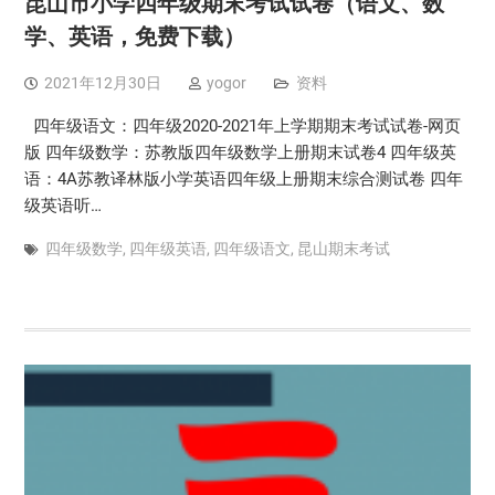
昆山市小学四年级期末考试试卷（语文、数
学、英语，免费下载）
2021年12月30日
yogor
资料
四年级语文：四年级2020-2021年上学期期末考试试卷-网页
版 四年级数学：苏教版四年级数学上册期末试卷4 四年级英
语：4A苏教译林版小学英语四年级上册期末综合测试卷 四年
级英语听…
四年级数学
,
四年级英语
,
四年级语文
,
昆山期末考试