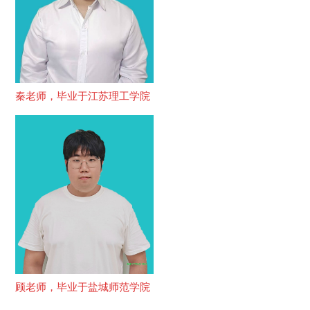
秦老师，毕业于江苏理工学院
顾老师，毕业于盐城师范学院