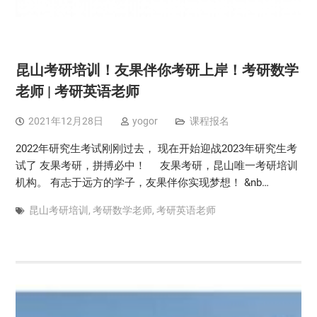
昆山考研培训！友果伴你考研上岸！考研数学
老师 | 考研英语老师
2021年12月28日
yogor
课程报名
2022年研究生考试刚刚过去， 现在开始迎战2023年研究生考
试了 友果考研，拼搏必中！ 友果考研，昆山唯一考研培训
机构。 有志于远方的学子，友果伴你实现梦想！ &nb…
昆山考研培训
,
考研数学老师
,
考研英语老师