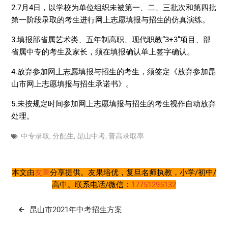
2.7月4日，以学校为单位组织未被第一、二、三批次和第四批
第一阶段录取的考生进行网上志愿填报与招生的仿真演练。
3.填报部省属艺术类、五年制高职、现代职教“3+3”项目、部
省属中专的考生及家长，须在填报确认单上签字确认。
4.放弃参加网上志愿填报与招生的考生，须签定《放弃参加昆
山市网上志愿填报与招生承诺书》。
5.未按规定时间参加网上志愿填报与招生的考生视作自动放弃
处理。
中专录取
,
分配生
,
昆山中考
,
普高录取率
本文由
友果
分享提供。友果培优，复旦名师执教，小学/初中/
高中。联系电话/微信：
17751295132
文
昆山市2021年中考招生方案
章