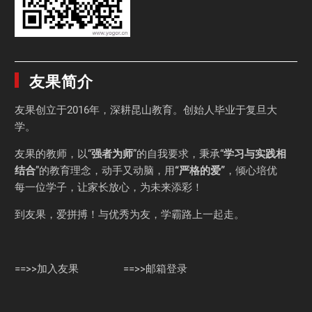
友果简介
友果
创立于2016年，深耕昆山教育。创始人毕业于
复旦大
学
。
友果的教师，以“
强者为师
”的自我要求，秉承“
学习与实践相
结合
”的教育理念，动手又动脑，用
“严格的爱”
，倾心培优
每一位学子，让家长放心，为未来添彩！
到友果，爱拼搏！与优秀为友，学霸路上一起走。
==>>加入友果
==>>邮箱登录