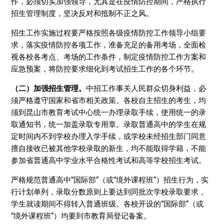
作，必须切实加强领导，尤其是在疫情防控期间，严格执行
招生管理制度，坚决反对和抵制不正之风。
招生工作实施过程要严格按照各级疫情防控工作领导小组要
求，落实疫情防控各项工作，准备充足的备用考场，全面检
视各校各考点、考场的工作条件，制定疫情防控工作方案和
应急预案，将防控要求细化到考试招生工作的各个环节。
（二）加强招生管理。
中招工作事关人民群众切身利益，必
须严格遵守国家和省市相关政策。各校自主招生的考生，均
须到昆山市教育考试中心统一办理录取手续，使用统一的录
取通知书，统一加盖录取专用章。录取普通高中的学生在规
定时间内不到学校办理入学手续，或学校未经招生部门同意
擅自接收已被其他学校录取的新生，均不能取得学籍，不能
参加省普通高中学业水平合格性考试和高等学校招生考试。
严格规范普通高中“国际部”（或“境外课程班”）招生行为，实
行计划单列，录取分数原则上要达到同批次学校录取要求，
学生就读期间不得转入普通班级。各校开设的“国际部”（或
“境外课程班”）均要到市教育局登记备案。