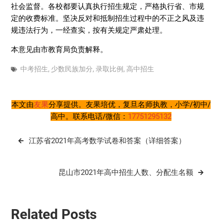
社会监督。各校都要认真执行招生规定，严格执行省、市规
定的收费标准。坚决反对和抵制招生过程中的不正之风及违
规违法行为，一经查实，按有关规定严肃处理。
本意见由市教育局负责解释。
中考招生
,
少数民族加分
,
录取比例
,
高中招生
本文由
友果
分享提供。友果培优，复旦名师执教，小学/初中/
高中。联系电话/微信：
17751295132
文
江苏省2021年高考数学试卷和答案（详细答案）
章
导
昆山市2021年高中招生人数、分配生名额
航
Related Posts