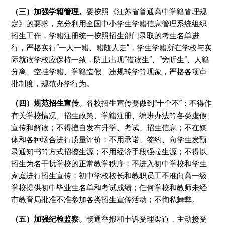
（三）加强学籍管理。
要按照《江苏省普通高中学籍管理规
定》的要求，充分利用全国中小学生学籍信息管理系统组织
招生工作，学籍注册统一按照招生部门录取的考生名单进
行，严格实行“一人一籍、籍随人走”，学生学籍所在学校与实
际就读学校应保持一致，防止出现“借读生”、“旁听生”、人籍
分离、空挂学籍、学籍造假、违规转学等现象，严格各项审
批制度，规范办学行为。
（四）规范招生宣传
。
各校招生宣传要做到“十个不”：不得作
有关学校情况、招生政策、学籍注册、编班办法等各类虚假
宣传和解读；不得擅自发布升学、考试、招生信息；不在媒
体和各种场合进行质量评价；不用承诺、签约、向学生发预
录通知书等方式招揽生源；不用经济手段强拉生源；不得以
招生为名干扰学校的正常教学秩序；不进入初中学校和学生
家庭进行招生宣传；初中学校校长和教职员工不准向高一级
学校提供初中毕业生名单和考试成绩；任何学校和教师未经
市教育局批准不准参加各类招生宣传活动；不徇私舞弊。
（五）加强纪检监察。
畅通举报和申诉受理渠道，主动接受