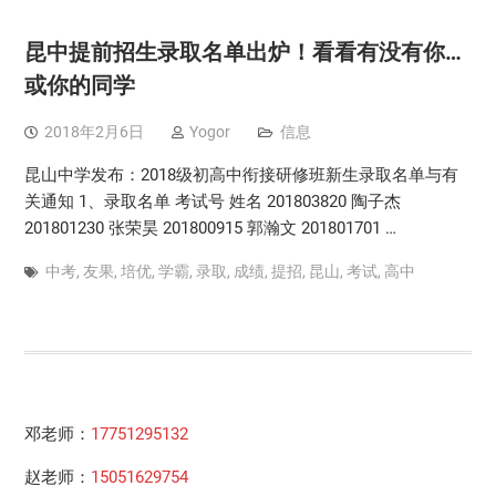
昆中提前招生录取名单出炉！看看有没有你…
或你的同学
2018年2月6日
Yogor
信息
昆山中学发布：2018级初高中衔接研修班新生录取名单与有
关通知 1、录取名单 考试号 姓名 201803820 陶子杰
201801230 张荣昊 201800915 郭瀚文 201801701 …
中考
,
友果
,
培优
,
学霸
,
录取
,
成绩
,
提招
,
昆山
,
考试
,
高中
邓老师：
17751295132
赵老师：
15051629754