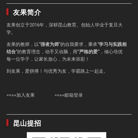
友果简介
友果
创立于2016年，深耕昆山教育。创始人毕业于
复旦大
学
。
友果的教师，以“
强者为师
”的自我要求，秉承“
学习与实践相
结合
”的教育理念，动手又动脑，用
“严格的爱”
，倾心培优
每一位学子，让家长放心，为未来添彩！
到友果，爱拼搏！与优秀为友，学霸路上一起走。
==>>加入友果
==>>邮箱登录
昆山提招