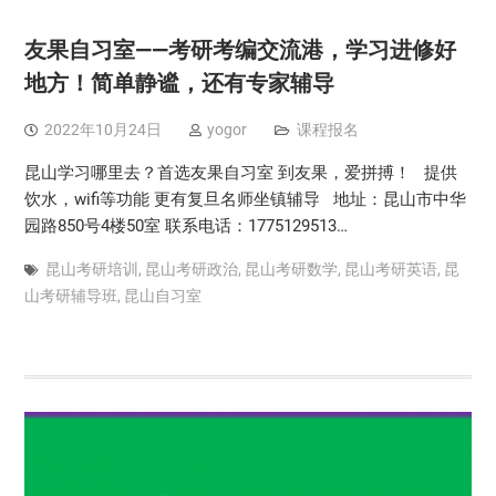
友果自习室——考研考编交流港，学习进修好
地方！简单静谧，还有专家辅导
2022年10月24日
yogor
课程报名
昆山学习哪里去？首选友果自习室 到友果，爱拼搏！ 提供
饮水，wifi等功能 更有复旦名师坐镇辅导 地址：昆山市中华
园路850号4楼50室 联系电话：1775129513…
昆山考研培训
,
昆山考研政治
,
昆山考研数学
,
昆山考研英语
,
昆
山考研辅导班
,
昆山自习室