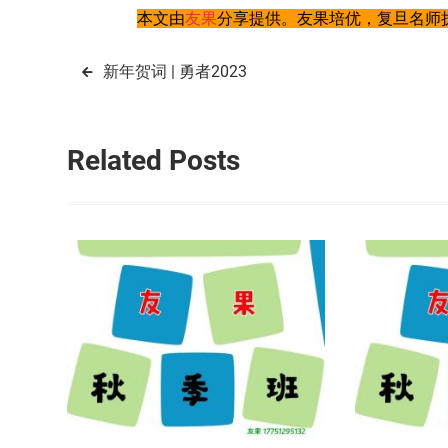
本文由
友果
分享提供。友果培优，复旦名师执
文
新年贺词 | 勇者2023
章
导
Related Posts
航