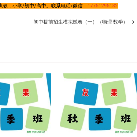
教，小学/初中/高中。联系电话/微信：
17751295132
初中提前招生模拟试卷（一）（物理 数学）