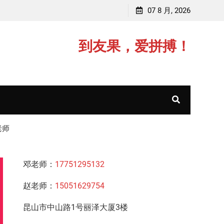
师，毕业于江苏师范大学
07 8 月, 2026
赵老师，毕业于中
到友果，爱拼搏！
老师
邓老师：
17751295132
赵老师：
15051629754
昆山市中山路1号丽泽大厦3楼