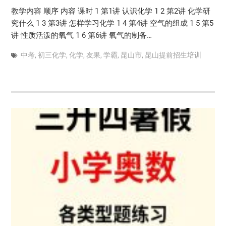
教学内容 顺序 内容 课时 1 第1讲 认识化学 1 2 第2讲 化学研
究什么 1 3 第3讲 怎样学习化学 1 4 第4讲 空气的组成 1 5 第5
讲 性质活泼的氧气 1 6 第6讲 氧气的制备…
中考
,
初三化学
,
化学
,
友果
,
学霸
,
昆山市
,
昆山提前招生培训