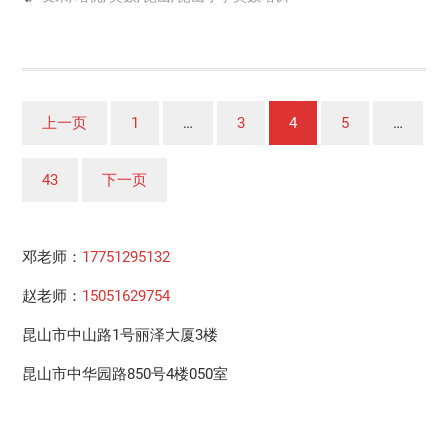
文
上一页
1
…
3
4
5
…
章
分
43
下一页
页
邓老师：
17751295132
赵老师：
15051629754
昆山市中山路1号丽泽大厦3楼
昆山市中华园路850号4楼050室