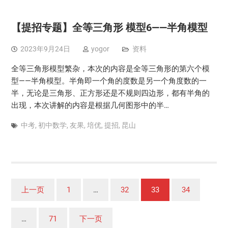
【提招专题】全等三角形 模型6——半角模型
2023年9月24日
yogor
资料
全等三角形模型繁杂，本次的内容是全等三角形的第六个模
型——半角模型。半角即一个角的度数是另一个角度数的一
半，无论是三角形、正方形还是不规则四边形，都有半角的
出现，本次讲解的内容是根据几何图形中的半…
中考
,
初中数学
,
友果
,
培优
,
提招
,
昆山
文
上一页
1
…
32
33
34
章
分
…
71
下一页