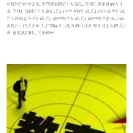
华城附近的培训班
,
大同新村附近的培训班
,
宝领公寓附近的培训
班
,
昆城广场附近的培训班
,
昆山小学奥数培训
,
昆山提前招生培训
,
昆山新概念英语培训
,
昆山高中数学培训
,
昆山高中物理老师
,
江南
春堤附近的培训班
,
礼仁国际学习附近的培训班
,
蝶湖湾附近的培训
班
,
香溢紫郡附近的培训班