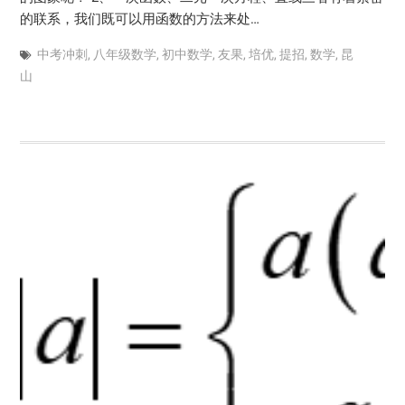
的联系，我们既可以用函数的方法来处…
中考冲刺
,
八年级数学
,
初中数学
,
友果
,
培优
,
提招
,
数学
,
昆
山