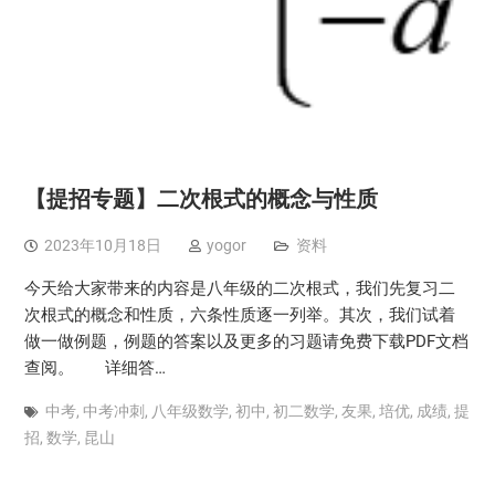
【提招专题】二次根式的概念与性质
2023年10月18日
yogor
资料
今天给大家带来的内容是八年级的二次根式，我们先复习二
次根式的概念和性质，六条性质逐一列举。其次，我们试着
做一做例题，例题的答案以及更多的习题请免费下载PDF文档
查阅。 详细答…
中考
,
中考冲刺
,
八年级数学
,
初中
,
初二数学
,
友果
,
培优
,
成绩
,
提
招
,
数学
,
昆山